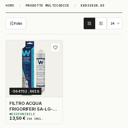
HOME
/
PRODOTTO MULTICODICE
/
XX031828.03
XX031828.03
Filtri
Aggiungi ai preferiti
504752.00IG
FILTRO ACQUA
FRIGORIFERI SA-LG-
DISPONIBILE
WH CON TUBICINO
3
DISPONIBILI
13,50
€
IVA INCL.
CHE ENTRA DENTRO