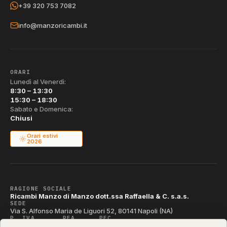
+39 320 753 7082
info@manzoricambi.it
ORARI
Lunedì al Venerdì:
8:30 – 13:30
15:30 – 18:30
Sabato e Domenica:
Chiusi
Orari estivi
2026
RAGIONE SOCIALE
Ricambi Manzo di Manzo dott.ssa Raffaella & C. s.a.s.
SEDE
Via S. Alfonso Maria de Liguori 52, 80141 Napoli (NA)
P. IVA
REA
PEC
IT04790290631
NA-395472
manzo@pec.manzoricambi.it