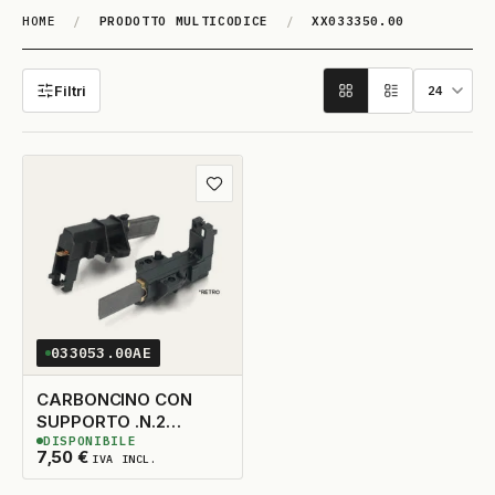
HOME
/
PRODOTTO MULTICODICE
/
XX033350.00
XX033350.00
Filtri
Aggiungi ai preferiti
033053.00AE
CARBONCINO CON
SUPPORTO .N.2
DISPONIBILE
5X14X33 TAGLIO DX
13
DISPONIBILI
7,50
€
IVA INCL.
ADATTABILE