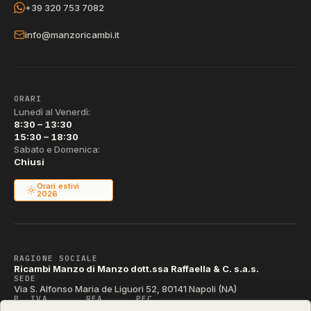
+39 320 753 7082
info@manzoricambi.it
ORARI
Lunedì al Venerdì:
8:30 – 13:30
15:30 – 18:30
Sabato e Domenica:
Chiusi
Orari estivi
2026
RAGIONE SOCIALE
Ricambi Manzo di Manzo dott.ssa Raffaella & C. s.a.s.
SEDE
Via S. Alfonso Maria de Liguori 52, 80141 Napoli (NA)
P. IVA
REA
PEC
IT04790290631
NA-395472
manzo@pec.manzoricambi.it