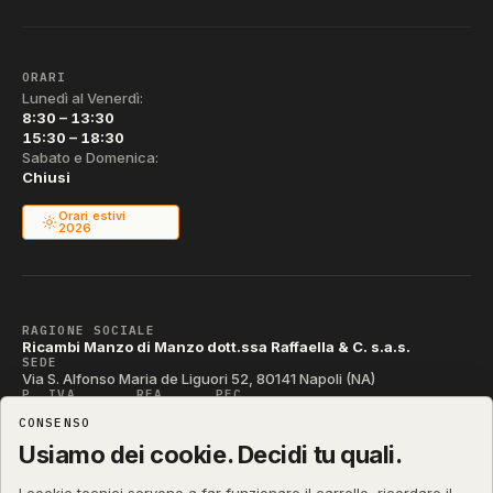
ORARI
Lunedì al Venerdì:
8:30 – 13:30
15:30 – 18:30
Sabato e Domenica:
Chiusi
Orari estivi
2026
RAGIONE SOCIALE
Ricambi Manzo di Manzo dott.ssa Raffaella & C. s.a.s.
SEDE
Via S. Alfonso Maria de Liguori 52, 80141 Napoli (NA)
P. IVA
REA
PEC
IT04790290631
NA-395472
manzo@pec.manzoricambi.it
CONSENSO
CODICE SDI
T04ZHR3
Usiamo dei cookie. Decidi tu quali.