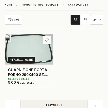
HOME
/
PRODOTTO MULTICODICE
/
XX471924.03
XX471924.03
Filtri
Aggiungi ai preferiti
471511.03ME
GUARNIZIONE PORTA
FORNO 290X400 SZ.B
DISPONIBILE
4G ORIGINALE
2
DISPONIBILI
9,00
€
IVA INCL.
←
→
PAGINA
1
/
1