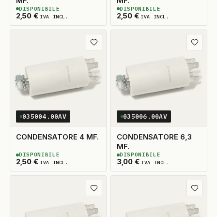
MF.
MF.
DISPONIBILE
DISPONIBILE
2
DISPONIBILI
2
DISPONIBILI
2,50
€
2,50
€
IVA INCL.
IVA INCL.
Aggiungi ai preferiti
Aggiungi
035004.00AV
035006.00AV
CONDENSATORE 4 MF.
CONDENSATORE 6,3
MF.
DISPONIBILE
DISPONIBILE
2
DISPONIBILI
2
DISPONIBILI
2,50
€
3,00
€
IVA INCL.
IVA INCL.
Aggiungi ai preferiti
Aggiungi