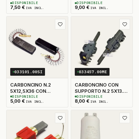
DISPONIBILE
DISPONIBILE
5X14X33 TAGLIO DX
5X13,5X38 SX
13
DISPONIBILI
3
DISPONIBILI
7,50
€
9,00
€
IVA INCL.
IVA INCL.
ADATTABILE
Aggiungi ai preferiti
Aggiungi
033101.00SI
033457.00ME
CARBONCINO N.2
CARBONCINO CON
5X12,5X36 CON
SUPPORTO N.2 5X13.5
DISPONIBILE
DISPONIBILE
MOLLA
TAGLIO A DESTRA
14
DISPONIBILI
5
DISPONIBILI
5,00
€
8,00
€
IVA INCL.
IVA INCL.
Aggiungi ai preferiti
Aggiungi