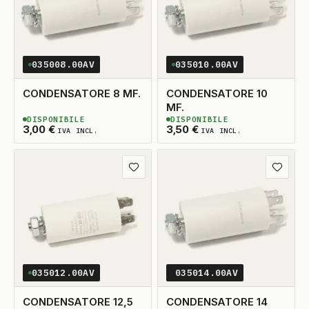
035008.00AV
035010.00AV
CONDENSATORE 8 MF.
CONDENSATORE 10
MF.
DISPONIBILE
DISPONIBILE
2
DISPONIBILI
2
DISPONIBILI
3,00
€
3,50
€
IVA INCL.
IVA INCL.
Aggiungi ai preferiti
Aggiungi
035012.00AV
035014.00AV
CONDENSATORE 12,5
CONDENSATORE 14