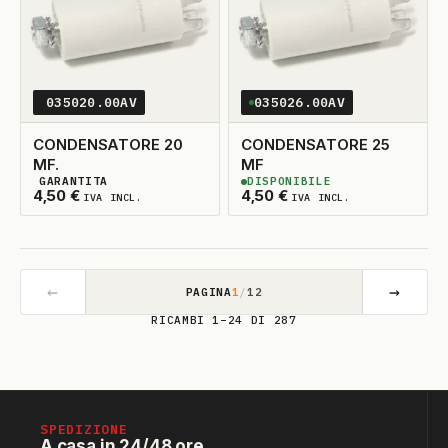
035020.00AV
035026.00AV
CONDENSATORE 20
CONDENSATORE 25
MF.
MF
GARANTITA
DISPONIBILE
2
DISPONIBILI
2
DISPONIBILI
4,50
€
4,50
€
IVA INCL.
IVA INCL.
←
→
PAGINA
1
/
12
RICAMBI 1–24 DI 287
SPEDIZIONE
A casa in 24/48 ore