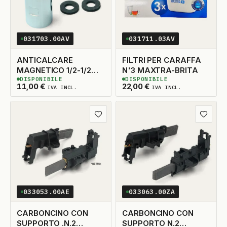
031703.00AV
031711.03AV
ANTICALCARE
FILTRI PER CARAFFA
MAGNETICO 1/2-1/2
N'3 MAXTRA-BRITA
DISPONIBILE
DISPONIBILE
PER DOCCE-CALDAIE
3
DISPONIBILI
2
DISPONIBILI
11,00
€
22,00
€
IVA INCL.
IVA INCL.
Aggiungi ai preferiti
Aggiungi
033053.00AE
033063.00ZA
CARBONCINO CON
CARBONCINO CON
SUPPORTO .N.2
SUPPORTO N.2