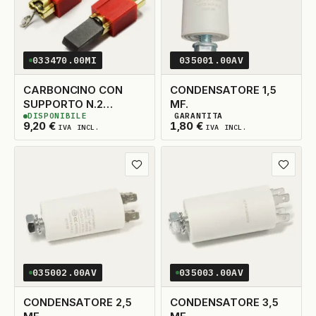
033470.00MI
035001.00AV
CARBONCINO CON
CONDENSATORE 1,5
SUPPORTO N.2
MF.
DISPONIBILE
GARANTITA
5X15X30
3
DISPONIBILI
2
DISPONIBILI
9,20
€
1,80
€
IVA INCL.
IVA INCL.
Aggiungi ai preferiti
Aggiungi
035002.00AV
035003.00AV
CONDENSATORE 2,5
CONDENSATORE 3,5