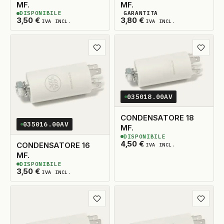
MF.
MF.
DISPONIBILE
GARANTITA
2
DISPONIBILI
2
DISPONIBILI
3,50
€
3,80
€
IVA INCL.
IVA INCL.
Aggiungi ai preferiti
Aggiungi
035018.00AV
CONDENSATORE 18
035016.00AV
MF.
DISPONIBILE
2
DISPONIBILI
4,50
€
CONDENSATORE 16
IVA INCL.
MF.
DISPONIBILE
2
DISPONIBILI
3,50
€
IVA INCL.
Aggiungi ai preferiti
Aggiungi