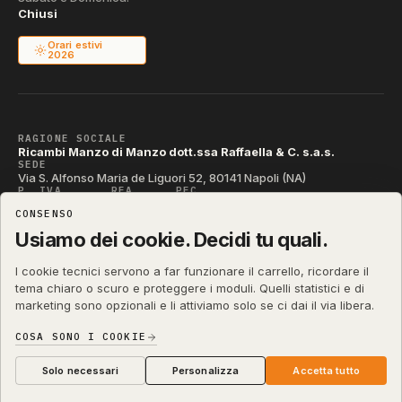
Chiusi
Orari estivi
2026
RAGIONE SOCIALE
Ricambi Manzo di Manzo dott.ssa Raffaella & C. s.a.s.
SEDE
Via S. Alfonso Maria de Liguori 52, 80141 Napoli (NA)
P. IVA
REA
PEC
IT04790290631
NA-395472
manzo@pec.manzoricambi.it
CONSENSO
CODICE SDI
T04ZHR3
Usiamo dei cookie. Decidi tu quali.
I cookie tecnici servono a far funzionare il carrello, ricordare il
tema chiaro o scuro e proteggere i moduli. Quelli statistici e di
marketing sono opzionali e li attiviamo solo se ci dai il via libera.
shop.manzoricambi.it
©
2001 – 2026
Stefano Russo
&
COSA SONO I COOKIE
Privacy & Cookie
Termini
Diritto di Recesso
·
·
·
Preferenze cookie
Solo necessari
Personalizza
Accetta tutto