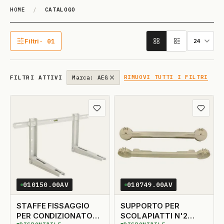
HOME
/
CATALOGO
Catalogo
Filtri
· 01
1 filtro attivo
RIMUOVI TUTTI I FILTRI
FILTRI ATTIVI
Marca: AEG
Aggiungi ai preferiti
Aggiungi
010150.00AV
010749.00AV
STAFFE FISSAGGIO
SUPPORTO PER
PER CONDIZIONATORE
SCOLAPIATTI N'2