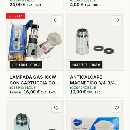
DISPONIBILE
DISPONIBILE
120KG
INTERNO 226MM.
2
DISPONIBILI
6
DISPONIBILI
24,00
€
4,00
€
IVA INCL.
IVA INCL.
OFFERTA
Aggiungi ai preferiti
Aggiungi
011801.00AV
031701.00AV
LAMPADA GAS 100W
ANTICALCARE
CON CARTUCCIA CON
MAGNETICO 3/4-3/4
DISPONIBILE
DISPONIBILE
PIEZOELETTRICO
WPRO
4
DISPONIBILI
8
DISPONIBILI
Il prezzo originale era: 17,50 €.
Il prezzo attuale è: 16,00 €.
16,00
€
12,00
€
17,50
€
IVA INCL.
IVA INCL.
Aggiungi ai preferiti
Aggiungi