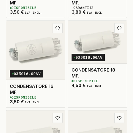
MF.
MF.
DISPONIBILE
GARANTITA
2
DISPONIBILI
2
DISPONIBILI
3,50
€
3,80
€
IVA INCL.
IVA INCL.
Aggiungi ai preferiti
Aggiungi
035018.00AV
CONDENSATORE 18
035016.00AV
MF.
DISPONIBILE
2
DISPONIBILI
4,50
€
CONDENSATORE 16
IVA INCL.
MF.
DISPONIBILE
2
DISPONIBILI
3,50
€
IVA INCL.
Aggiungi ai preferiti
Aggiungi