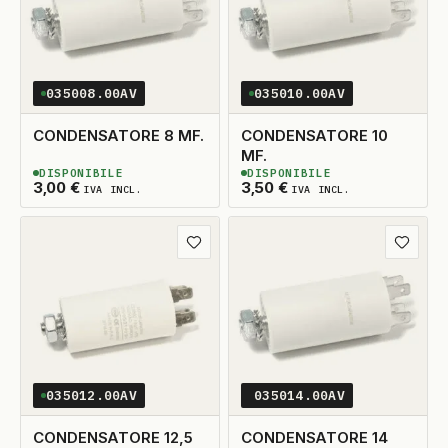
035008.00AV
035010.00AV
CONDENSATORE 8 MF.
CONDENSATORE 10
MF.
DISPONIBILE
DISPONIBILE
2
DISPONIBILI
2
DISPONIBILI
3,00
€
3,50
€
IVA INCL.
IVA INCL.
Aggiungi ai preferiti
Aggiungi
035012.00AV
035014.00AV
CONDENSATORE 12,5
CONDENSATORE 14