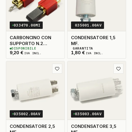
033470.00MI
035001.00AV
CARBONCINO CON
CONDENSATORE 1,5
SUPPORTO N.2
MF.
DISPONIBILE
GARANTITA
5X15X30
3
DISPONIBILI
2
DISPONIBILI
9,20
€
1,80
€
IVA INCL.
IVA INCL.
Aggiungi ai preferiti
Aggiungi
035002.00AV
035003.00AV
CONDENSATORE 2,5
CONDENSATORE 3,5