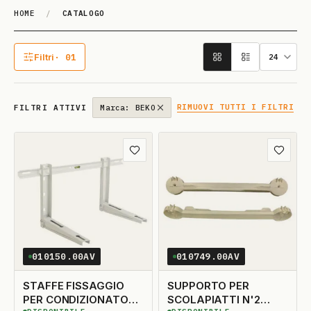
HOME
/
CATALOGO
Catalogo
Filtri
· 01
1 filtro attivo
RIMUOVI TUTTI I FILTRI
FILTRI ATTIVI
Marca: BEKO
Aggiungi ai preferiti
Aggiungi
010150.00AV
010749.00AV
STAFFE FISSAGGIO
SUPPORTO PER
PER CONDIZIONATORE
SCOLAPIATTI N'2