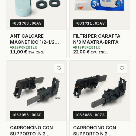
031703.00AV
031711.03AV
ANTICALCARE
FILTRI PER CARAFFA
MAGNETICO 1/2-1/2
N'3 MAXTRA-BRITA
DISPONIBILE
DISPONIBILE
PER DOCCE-CALDAIE
3
DISPONIBILI
2
DISPONIBILI
11,00
€
22,00
€
IVA INCL.
IVA INCL.
Aggiungi ai preferiti
Aggiungi
033053.00AE
033063.00ZA
CARBONCINO CON
CARBONCINO CON
SUPPORTO .N.2
SUPPORTO N.2