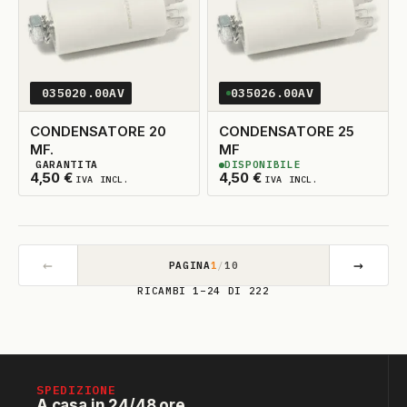
035020.00AV
035026.00AV
CONDENSATORE 20
CONDENSATORE 25
MF.
MF
GARANTITA
DISPONIBILE
2
DISPONIBILI
2
DISPONIBILI
4,50
€
4,50
€
IVA INCL.
IVA INCL.
←
→
PAGINA
1
/
10
RICAMBI 1–24 DI 222
SPEDIZIONE
A casa in 24/48 ore