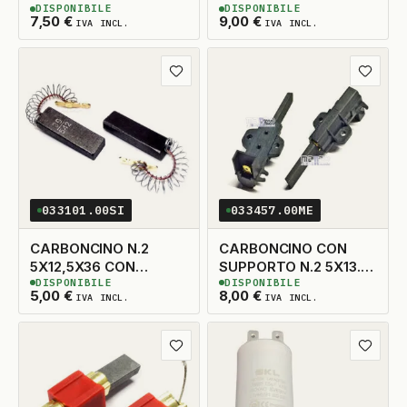
DISPONIBILE
DISPONIBILE
5X14X33 TAGLIO DX
5X13,5X38 SX
13
DISPONIBILI
3
DISPONIBILI
7,50
€
9,00
€
IVA INCL.
IVA INCL.
ADATTABILE
Aggiungi ai preferiti
Aggiungi
033101.00SI
033457.00ME
CARBONCINO N.2
CARBONCINO CON
5X12,5X36 CON
SUPPORTO N.2 5X13.5
DISPONIBILE
DISPONIBILE
MOLLA
TAGLIO A DESTRA
14
DISPONIBILI
5
DISPONIBILI
5,00
€
8,00
€
IVA INCL.
IVA INCL.
Aggiungi ai preferiti
Aggiungi