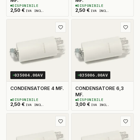
MF.
MF.
DISPONIBILE
DISPONIBILE
2
DISPONIBILI
2
DISPONIBILI
2,50
€
2,50
€
IVA INCL.
IVA INCL.
Aggiungi ai preferiti
Aggiungi
035004.00AV
035006.00AV
CONDENSATORE 4 MF.
CONDENSATORE 6,3
MF.
DISPONIBILE
DISPONIBILE
2
DISPONIBILI
2
DISPONIBILI
2,50
€
3,00
€
IVA INCL.
IVA INCL.
Aggiungi ai preferiti
Aggiungi