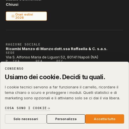
Chiusi
Orari estivi
2026
RAGIONE SOCIALE
Ricambi Manzo di Manzo dott.ssa Raffaella & C. s.a.s.
SEDE
Via S. Alfonso Maria de Liguori 52, 80141 Napoli (NA)
P. IVA
REA
PEC
IT04790290631
NA-395472
manzo@pec.manzoricambi.it
CONSENSO
CODICE SDI
T04ZHR3
Usiamo dei cookie. Decidi tu quali.
I cookie tecnici servono a far funzionare il carrello, ricordare il
tema chiaro o scuro e proteggere i moduli. Quelli statistici e di
marketing sono opzionali e li attiviamo solo se ci dai il via libera.
shop.manzoricambi.it
©
2001 – 2026
Stefano Russo
&
COSA SONO I COOKIE
Privacy & Cookie
Termini
Diritto di Recesso
·
·
·
Preferenze cookie
Solo necessari
Personalizza
Accetta tutto