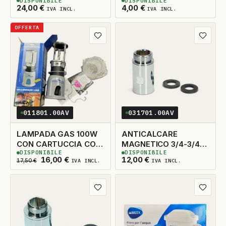
DISPONIBILE
DISPONIBILE
120KG
INTERNO 226MM.
2
DISPONIBILI
6
DISPONIBILI
24,00
€
4,00
€
IVA INCL.
IVA INCL.
OFFERTA
Aggiungi ai preferiti
Aggiungi
011801.00AV
031701.00AV
LAMPADA GAS 100W
ANTICALCARE
CON CARTUCCIA CON
MAGNETICO 3/4-3/4
DISPONIBILE
DISPONIBILE
PIEZOELETTRICO
WPRO
4
DISPONIBILI
2
DISPONIBILI
Il prezzo originale era: 17,50 €.
Il prezzo attuale è: 16,00 €.
16,00
€
12,00
€
17,50
€
IVA INCL.
IVA INCL.
Aggiungi ai preferiti
Aggiungi