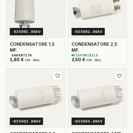
035001.00AV
035002.00AV
CONDENSATORE 1,5
CONDENSATORE 2,5
MF.
MF.
GARANTITA
DISPONIBILE
2
DISPONIBILI
2
DISPONIBILI
1,80
€
2,50
€
IVA INCL.
IVA INCL.
Aggiungi ai preferiti
Aggiungi
035003.00AV
035004.00AV