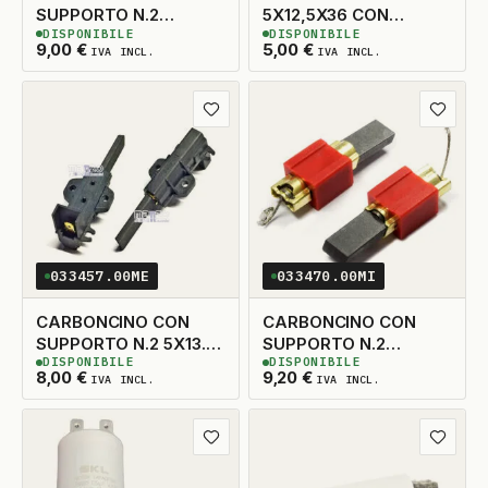
SUPPORTO N.2
5X12,5X36 CON
DISPONIBILE
DISPONIBILE
5X13,5X38 SX
MOLLA
3
DISPONIBILI
7
DISPONIBILI
9,00
€
5,00
€
IVA INCL.
IVA INCL.
Aggiungi ai preferiti
Aggiungi
033457.00ME
033470.00MI
CARBONCINO CON
CARBONCINO CON
SUPPORTO N.2 5X13.5
SUPPORTO N.2
DISPONIBILE
DISPONIBILE
TAGLIO A DESTRA
5X15X30
5
DISPONIBILI
3
DISPONIBILI
8,00
€
9,20
€
IVA INCL.
IVA INCL.
Aggiungi ai preferiti
Aggiungi