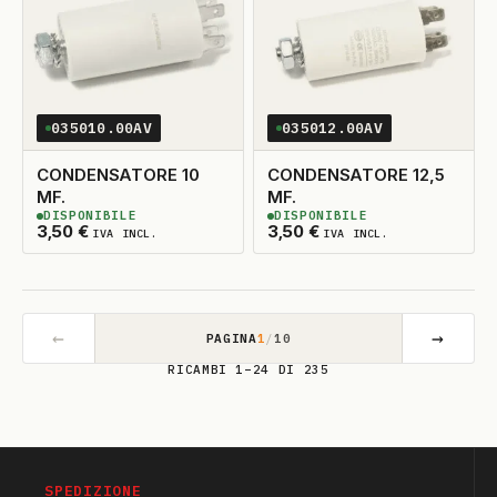
035010.00AV
035012.00AV
CONDENSATORE 10
CONDENSATORE 12,5
MF.
MF.
DISPONIBILE
DISPONIBILE
2
DISPONIBILI
2
DISPONIBILI
3,50
€
3,50
€
IVA INCL.
IVA INCL.
←
→
PAGINA
1
/
10
RICAMBI 1–24 DI 235
SPEDIZIONE