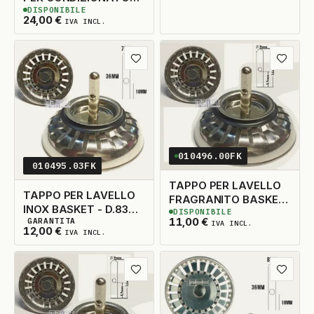
DISPONIBILE
120KG
2
DISPONIBILI
24,00
€
IVA INCL.
Aggiungi ai preferiti
Aggiungi
010496.00FK
010495.03FK
TAPPO PER LAVELLO
TAPPO PER LAVELLO
FRAGRANITO BASKET
INOX BASKET - D.83
DISPONIBILE
- D.83 ORIGINALE
3
DISPONIBILI
11,00
€
GARANTITA
ORIGINALE
IVA INCL.
3
DISPONIBILI
12,00
€
IVA INCL.
Aggiungi ai preferiti
Aggiungi