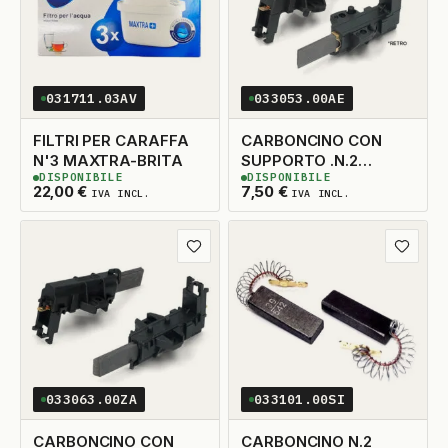
031711.03AV
033053.00AE
FILTRI PER CARAFFA
CARBONCINO CON
N'3 MAXTRA-BRITA
SUPPORTO .N.2
DISPONIBILE
DISPONIBILE
5X14X33 TAGLIO DX
2
DISPONIBILI
13
DISPONIBILI
22,00
€
7,50
€
IVA INCL.
IVA INCL.
ADATTABILE
Aggiungi ai preferiti
Aggiungi
033063.00ZA
033101.00SI
CARBONCINO CON
CARBONCINO N.2