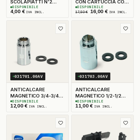
SCOLAPIATTI N'2
CON CARTUCCIA CON
DISPONIBILE
DISPONIBILE
INTERNO 226MM.
PIEZOELETTRICO
6
DISPONIBILI
4
DISPONIBILI
Il prezzo originale era
Il prezzo attua
4,00
€
16,00
€
IVA INCL.
17,50
€
IVA INCL.
Aggiungi ai preferiti
Aggiungi
031701.00AV
031703.00AV
ANTICALCARE
ANTICALCARE
MAGNETICO 3/4-3/4
MAGNETICO 1/2-1/2
DISPONIBILE
DISPONIBILE
WPRO
PER DOCCE-CALDAIE
6
DISPONIBILI
3
DISPONIBILI
12,00
€
11,00
€
IVA INCL.
IVA INCL.
Aggiungi ai preferiti
Aggiungi