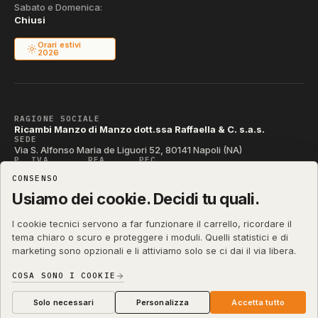
Sabato e Domenica:
Chiusi
Orari estivi
2026
RAGIONE SOCIALE
Ricambi Manzo di Manzo dott.ssa Raffaella & C. s.a.s.
SEDE
Via S. Alfonso Maria de Liguori 52, 80141 Napoli (NA)
P. IVA
REA
PEC
IT04790290631
NA-395472
manzo@pec.manzoricambi.it
CONSENSO
CODICE SDI
T04ZHR3
Usiamo dei cookie. Decidi tu quali.
I cookie tecnici servono a far funzionare il carrello, ricordare il
tema chiaro o scuro e proteggere i moduli. Quelli statistici e di
marketing sono opzionali e li attiviamo solo se ci dai il via libera.
shop.manzoricambi.it
©
2001 – 2026
Stefano Russo
&
COSA SONO I COOKIE
Privacy & Cookie
Termini
Diritto di Recesso
·
·
·
Preferenze cookie
Solo necessari
Personalizza
Accetta tutto