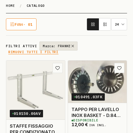
HOME
/
CATALOGO
Catalogo
Filtri
· 01
1 filtro attivo
FILTRI ATTIVI
Marca: FRANKE
RIMUOVI TUTTI I FILTRI
Aggiungi ai preferiti
Aggiungi
010491.03FK
TAPPO PER LAVELLO
010150.00AV
INOX BASKET - D.84
DISPONIBILE
ORIGINALE
2
DISPONIBILI
12,00
€
STAFFE FISSAGGIO
IVA INCL.
PER CONDIZIONATORE