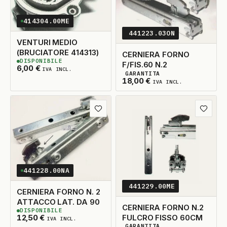
414304.00ME
441223.03ON
VENTURI MEDIO
(BRUCIATORE 414313)
CERNIERA FORNO
DISPONIBILE
F/FIS.60 N.2
3
DISPONIBILI
6,00
€
IVA INCL.
GARANTITA
5
DISPONIBILI
18,00
€
IVA INCL.
Aggiungi ai preferiti
Aggiungi
441228.00NA
441229.00ME
CERNIERA FORNO N. 2
ATTACCO LAT. DA 90
CERNIERA FORNO N.2
DISPONIBILE
10
DISPONIBILI
FULCRO FISSO 60CM
12,50
€
IVA INCL.
GARANTITA