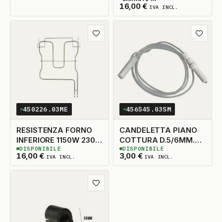
2
DISPONIBILI
16,00
€
IVA INCL.
Aggiungi ai preferiti
Aggiungi
450226.03ME
456545.03SM
RESISTENZA FORNO
CANDELETTA PIANO
INFERIORE 1150W 230V
COTTURA D.5/6MM.
DISPONIBILE
DISPONIBILE
325X410 STAFFA
H.34MM. N'1
3
DISPONIBILI
60
DISPONIBILI
16,00
€
3,00
€
IVA INCL.
IVA INCL.
40X20 ORIGINALE
Aggiungi ai preferiti