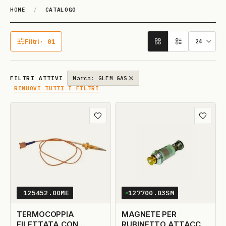
HOME
/
CATALOGO
Catalogo
Filtri
· 01
1 filtro attivo
FILTRI ATTIVI
Marca: GLEM GAS
RIMUOVI TUTTI I FILTRI
Aggiungi ai preferiti
Aggiungi
125452.00ME
127700.03SM
TERMOCOPPIA
MAGNETE PER
FILETTATA CON
RUBINETTO ATTACCO