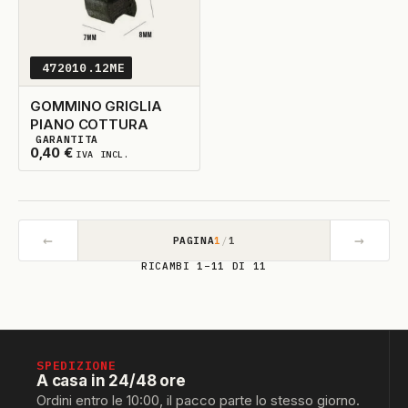
472010.12ME
GOMMINO GRIGLIA
PIANO COTTURA
GARANTITA
120
DISPONIBILI
0,40
€
IVA INCL.
←
→
PAGINA
1
/
1
RICAMBI 1–11 DI 11
SPEDIZIONE
A casa in 24/48 ore
Ordini entro le 10:00, il pacco parte lo stesso giorno.