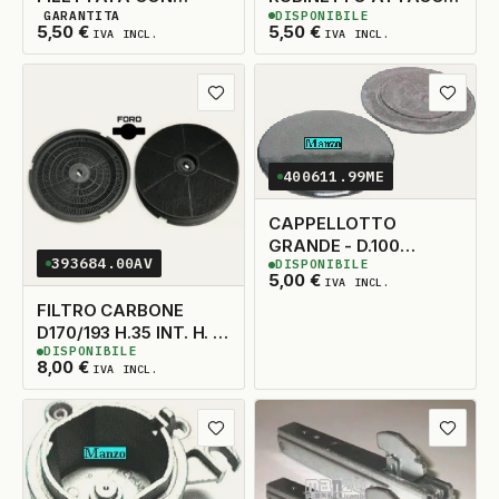
GARANTITA
DISPONIBILE
FASTON + OC .90CM
A INNESTO
40
DISPONIBILI
5
DISPONIBILI
5,50
€
5,50
€
IVA INCL.
IVA INCL.
D.6X0.75
Aggiungi ai preferiti
Aggiungi
400611.99ME
CAPPELLOTTO
GRANDE - D.100
393684.00AV
DISPONIBILE
(BRICIATORE 414312)
3
DISPONIBILI
5,00
€
IVA INCL.
FILTRO CARBONE
D170/193 H.35 INT. H. 15
DISPONIBILE
TECNOLAMP ELICA
3
DISPONIBILI
8,00
€
IVA INCL.
TECNOWIND
ACK62836
Aggiungi ai preferiti
Aggiungi