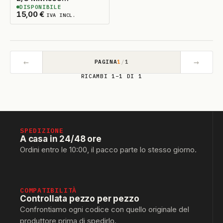
DISPONIBILE
ORIGINALE
2
DISPONIBILI
15,00
€
IVA INCL.
←
→
PAGINA
1
/
1
RICAMBI 1–1 DI 1
SPEDIZIONE
A casa in 24/48 ore
Ordini entro le 10:00, il pacco parte lo stesso giorno.
COMPATIBILITÀ
Controllata pezzo per pezzo
Confrontiamo ogni codice con quello originale del
produttore prima di spedirlo.