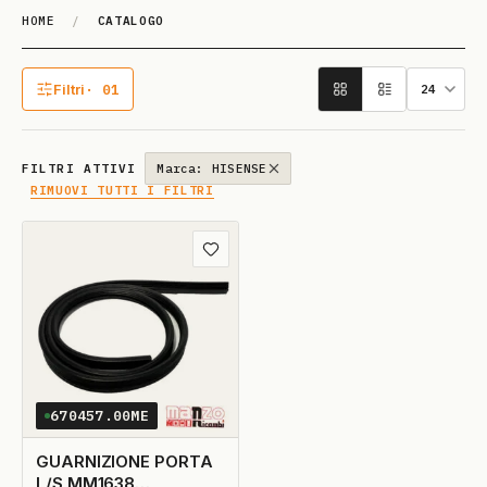
HOME
/
CATALOGO
Catalogo
Filtri
· 01
1 filtro attivo
FILTRI ATTIVI
Marca: HISENSE
RIMUOVI TUTTI I FILTRI
Aggiungi ai preferiti
670457.00ME
GUARNIZIONE PORTA
L/S MM1638