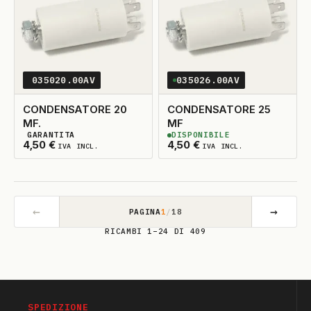
035020.00AV
035026.00AV
CONDENSATORE 20
CONDENSATORE 25
MF.
MF
GARANTITA
DISPONIBILE
2
DISPONIBILI
2
DISPONIBILI
4,50
€
4,50
€
IVA INCL.
IVA INCL.
←
→
PAGINA
1
/
18
RICAMBI 1–24 DI 409
SPEDIZIONE