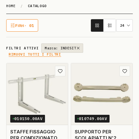
HOME
/
CATALOGO
Catalogo
Filtri
· 01
1 filtro attivo
FILTRI ATTIVI
Marca: INDESIT
RIMUOVI TUTTI I FILTRI
Aggiungi ai preferiti
Aggiungi
010150.00AV
010749.00AV
STAFFE FISSAGGIO
SUPPORTO PER
PER CONDIZIONATORE
SCOLAPIATTI N'2