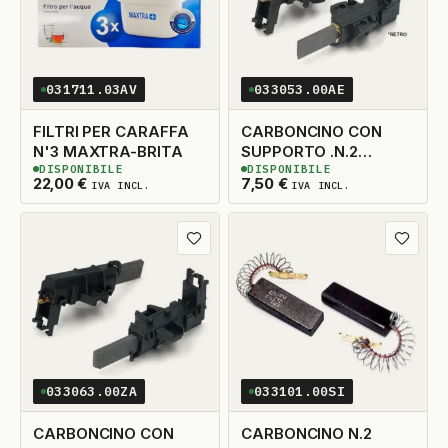
031711.03AV
033053.00AE
FILTRI PER CARAFFA
CARBONCINO CON
N'3 MAXTRA-BRITA
SUPPORTO .N.2
DISPONIBILE
DISPONIBILE
5X14X33 TAGLIO DX
2
DISPONIBILI
13
DISPONIBILI
22,00
€
7,50
€
IVA INCL.
IVA INCL.
ADATTABILE
Aggiungi ai preferiti
Aggiungi
033063.00ZA
033101.00SI
CARBONCINO CON
CARBONCINO N.2