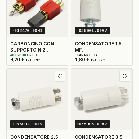
033470.00MI
035001.00AV
CARBONCINO CON
CONDENSATORE 1,5
SUPPORTO N.2
MF.
DISPONIBILE
GARANTITA
5X15X30
3
DISPONIBILI
2
DISPONIBILI
9,20
€
1,80
€
IVA INCL.
IVA INCL.
Aggiungi ai preferiti
Aggiungi
035002.00AV
035003.00AV
CONDENSATORE 2,5
CONDENSATORE 3,5