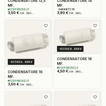
CONDENSATORE 12,5
CONDENSATORE 14
MF.
MF.
DISPONIBILE
GARANTITA
2
DISPONIBILI
2
DISPONIBILI
3,50
€
3,80
€
IVA INCL.
IVA INCL.
Aggiungi ai preferiti
Aggiungi
035018.00AV
CONDENSATORE 18
035016.00AV
MF.
DISPONIBILE
2
DISPONIBILI
4,50
€
CONDENSATORE 16
IVA INCL.
MF.
DISPONIBILE
2
DISPONIBILI
3,50
€
IVA INCL.
Aggiungi ai preferiti
Aggiungi