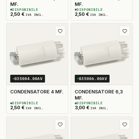
MF.
MF.
DISPONIBILE
DISPONIBILE
2
DISPONIBILI
2
DISPONIBILI
2,50
€
2,50
€
IVA INCL.
IVA INCL.
Aggiungi ai preferiti
Aggiungi
035004.00AV
035006.00AV
CONDENSATORE 4 MF.
CONDENSATORE 6,3
MF.
DISPONIBILE
DISPONIBILE
2
DISPONIBILI
2
DISPONIBILI
2,50
€
3,00
€
IVA INCL.
IVA INCL.
Aggiungi ai preferiti
Aggiungi