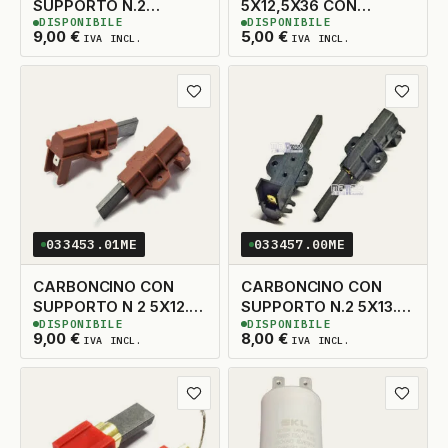
SUPPORTO N.2
5X12,5X36 CON
DISPONIBILE
DISPONIBILE
5X13,5X38 SX
MOLLA
3
DISPONIBILI
7
DISPONIBILI
9,00
€
5,00
€
IVA INCL.
IVA INCL.
Aggiungi ai preferiti
Aggiungi
033453.01ME
033457.00ME
CARBONCINO CON
CARBONCINO CON
SUPPORTO N 2 5X12.5
SUPPORTO N.2 5X13.5
DISPONIBILE
DISPONIBILE
TAGLIO A DX
TAGLIO A DESTRA
10
DISPONIBILI
5
DISPONIBILI
9,00
€
8,00
€
IVA INCL.
IVA INCL.
Aggiungi ai preferiti
Aggiungi