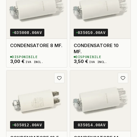
035008.00AV
035010.00AV
CONDENSATORE 8 MF.
CONDENSATORE 10
MF.
DISPONIBILE
DISPONIBILE
2
DISPONIBILI
2
DISPONIBILI
3,00
€
3,50
€
IVA INCL.
IVA INCL.
Aggiungi ai preferiti
Aggiungi
035012.00AV
035014.00AV