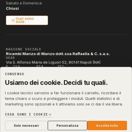
Sabato e Domenica:
Chiusi
Orari estivi
2026
RAGIONE SOCIALE
Ricambi Manzo di Manzo dott.ssa Raffaella & C. s.a.s.
SEDE
Via S. Alfonso Maria de Liguori 52, 80141 Napoli (NA)
P. IVA
REA
PEC
IT04790290631
NA-395472
manzo@pec.manzoricambi.it
CONSENSO
CODICE SDI
T04ZHR3
Usiamo dei cookie. Decidi tu quali.
I cookie tecnici servono a far funzionare il carrello, ricordare il
tema chiaro o scuro e proteggere i moduli. Quelli statistici e di
marketing sono opzionali e li attiviamo solo se ci dai il via libera.
shop.manzoricambi.it
©
2001 – 2026
Stefano Russo
&
COSA SONO I COOKIE
Privacy & Cookie
Termini
Diritto di Recesso
·
·
·
Preferenze cookie
Solo necessari
Personalizza
Accetta tutto