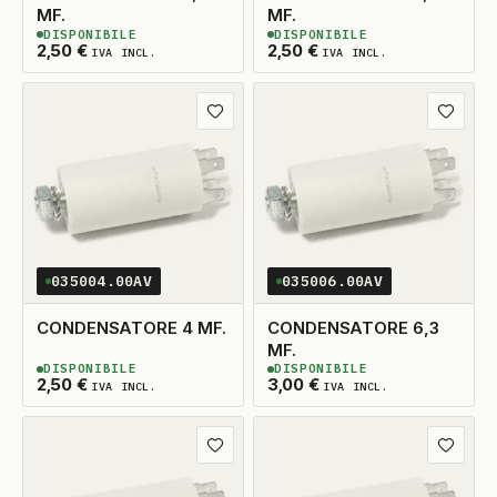
MF.
MF.
DISPONIBILE
DISPONIBILE
2
DISPONIBILI
2
DISPONIBILI
2,50
€
2,50
€
IVA INCL.
IVA INCL.
Aggiungi ai preferiti
Aggiungi
035004.00AV
035006.00AV
CONDENSATORE 4 MF.
CONDENSATORE 6,3
MF.
DISPONIBILE
DISPONIBILE
2
DISPONIBILI
2
DISPONIBILI
2,50
€
3,00
€
IVA INCL.
IVA INCL.
Aggiungi ai preferiti
Aggiungi