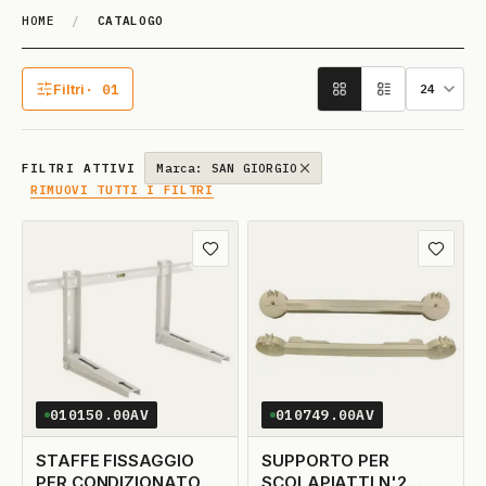
HOME
/
CATALOGO
Catalogo
Filtri
· 01
1 filtro attivo
FILTRI ATTIVI
Marca: SAN GIORGIO
RIMUOVI TUTTI I FILTRI
Aggiungi ai preferiti
Aggiungi
010150.00AV
010749.00AV
STAFFE FISSAGGIO
SUPPORTO PER
PER CONDIZIONATORE
SCOLAPIATTI N'2