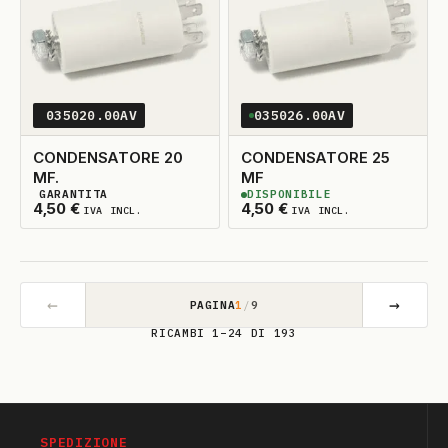
035020.00AV
035026.00AV
CONDENSATORE 20
CONDENSATORE 25
MF.
MF
GARANTITA
DISPONIBILE
2
DISPONIBILI
2
DISPONIBILI
4,50
€
4,50
€
IVA INCL.
IVA INCL.
←
→
PAGINA
1
/
9
RICAMBI 1–24 DI 193
SPEDIZIONE