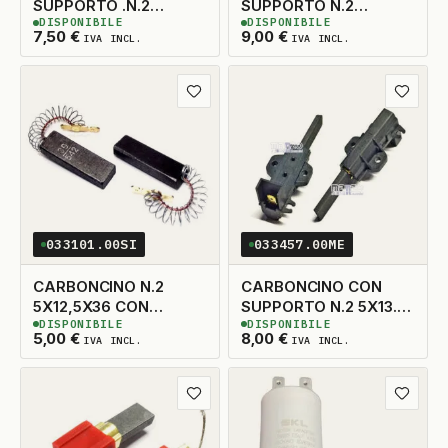
SUPPORTO .N.2
SUPPORTO N.2
DISPONIBILE
DISPONIBILE
5X14X33 TAGLIO DX
5X13,5X38 SX
13
DISPONIBILI
3
DISPONIBILI
7,50
€
9,00
€
IVA INCL.
IVA INCL.
ADATTABILE
Aggiungi ai preferiti
Aggiungi
033101.00SI
033457.00ME
CARBONCINO N.2
CARBONCINO CON
5X12,5X36 CON
SUPPORTO N.2 5X13.5
DISPONIBILE
DISPONIBILE
MOLLA
TAGLIO A DESTRA
14
DISPONIBILI
5
DISPONIBILI
5,00
€
8,00
€
IVA INCL.
IVA INCL.
Aggiungi ai preferiti
Aggiungi