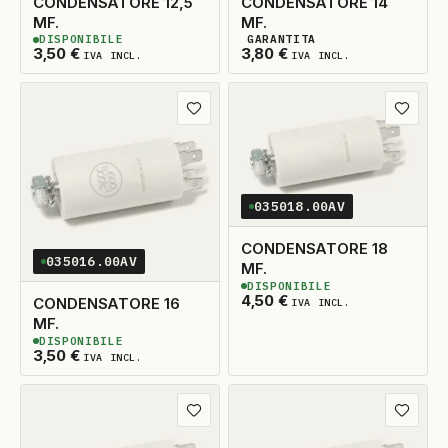
CONDENSATORE 12,5
CONDENSATORE 14
MF.
MF.
DISPONIBILE
GARANTITA
2
DISPONIBILI
2
DISPONIBILI
3,50
€
3,80
€
IVA INCL.
IVA INCL.
Aggiungi ai preferiti
Aggiungi
035018.00AV
CONDENSATORE 18
035016.00AV
MF.
DISPONIBILE
2
DISPONIBILI
4,50
€
CONDENSATORE 16
IVA INCL.
MF.
DISPONIBILE
2
DISPONIBILI
3,50
€
IVA INCL.
Aggiungi ai preferiti
Aggiungi