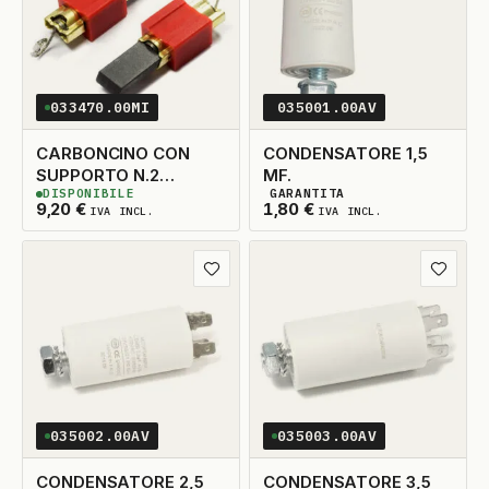
033470.00MI
035001.00AV
CARBONCINO CON
CONDENSATORE 1,5
SUPPORTO N.2
MF.
DISPONIBILE
GARANTITA
5X15X30
3
DISPONIBILI
2
DISPONIBILI
9,20
€
1,80
€
IVA INCL.
IVA INCL.
Aggiungi ai preferiti
Aggiungi
035002.00AV
035003.00AV
CONDENSATORE 2,5
CONDENSATORE 3,5