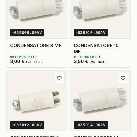
035008.00AV
035010.00AV
CONDENSATORE 8 MF.
CONDENSATORE 10
MF.
DISPONIBILE
DISPONIBILE
2
DISPONIBILI
2
DISPONIBILI
3,00
€
3,50
€
IVA INCL.
IVA INCL.
Aggiungi ai preferiti
Aggiungi
035012.00AV
035014.00AV