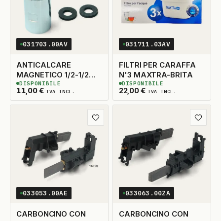
031703.00AV
031711.03AV
ANTICALCARE
FILTRI PER CARAFFA
MAGNETICO 1/2-1/2
N'3 MAXTRA-BRITA
DISPONIBILE
DISPONIBILE
PER DOCCE-CALDAIE
3
DISPONIBILI
2
DISPONIBILI
11,00
€
22,00
€
IVA INCL.
IVA INCL.
Aggiungi ai preferiti
Aggiungi
033053.00AE
033063.00ZA
CARBONCINO CON
CARBONCINO CON