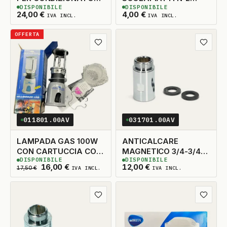
DISPONIBILE
DISPONIBILE
120KG
INTERNO 226MM.
2
DISPONIBILI
6
DISPONIBILI
24,00
€
4,00
€
IVA INCL.
IVA INCL.
OFFERTA
Aggiungi ai preferiti
Aggiungi
011801.00AV
031701.00AV
LAMPADA GAS 100W
ANTICALCARE
CON CARTUCCIA CON
MAGNETICO 3/4-3/4
DISPONIBILE
DISPONIBILE
PIEZOELETTRICO
WPRO
4
DISPONIBILI
2
DISPONIBILI
Il prezzo originale era: 17,50 €.
Il prezzo attuale è: 16,00 €.
16,00
€
12,00
€
17,50
€
IVA INCL.
IVA INCL.
Aggiungi ai preferiti
Aggiungi