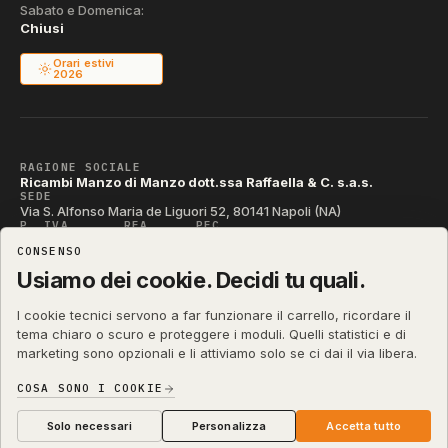
Sabato e Domenica:
Chiusi
Orari estivi
2026
RAGIONE SOCIALE
Ricambi Manzo di Manzo dott.ssa Raffaella & C. s.a.s.
SEDE
Via S. Alfonso Maria de Liguori 52, 80141 Napoli (NA)
P. IVA
REA
PEC
IT04790290631
NA-395472
manzo@pec.manzoricambi.it
CONSENSO
CODICE SDI
T04ZHR3
Usiamo dei cookie. Decidi tu quali.
I cookie tecnici servono a far funzionare il carrello, ricordare il
tema chiaro o scuro e proteggere i moduli. Quelli statistici e di
marketing sono opzionali e li attiviamo solo se ci dai il via libera.
shop.manzoricambi.it
©
2001 – 2026
Stefano Russo
&
COSA SONO I COOKIE
Privacy & Cookie
Termini
Diritto di Recesso
·
·
·
Preferenze cookie
Solo necessari
Personalizza
Accetta tutto