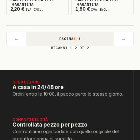
GARANTITA
GARANTITA
SCHUKO
SCHUKO
2
DISPONIBILI
2
DISPONIBILI
2,20
€
1,80
€
IVA INCL.
IVA INCL.
←
→
PAGINA
1
/
1
RICAMBI 1–2 DI 2
SPEDIZIONE
A casa in 24/48 ore
Ordini entro le 10:00, il pacco parte lo stesso giorno.
COMPATIBILITÀ
Controllata pezzo per pezzo
Confrontiamo ogni codice con quello originale del
produttore prima di spedirlo.