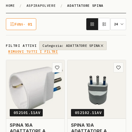
HOME
/
ASPIRAPOLVERE
/
ADATTATORE SPINA
A­DATTA­TO­RE SPI­NA
Filtri
· 01
1 filtro attivo
FILTRI ATTIVI
Categoria: ADATTATORE SPINA
RIMUOVI TUTTI I FILTRI
Aggiungi ai preferiti
Aggiungi
052101.11AV
052102.11AV
SPINA 16A
SPINA 10A
ADATTATORE A
ADATTATORE A