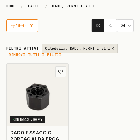
HOME
/
CAFFE
/
DADO, PERNI E VITI
DA­DO, PERNI E VI­TI
Filtri
· 01
1 filtro attivo
FILTRI ATTIVI
Categoria: DADO, PERNI E VITI
RIMUOVI TUTTI I FILTRI
Aggiungi ai preferiti
388612.00FY
DADO FISSAGGIO
PORTACIALDA FROG