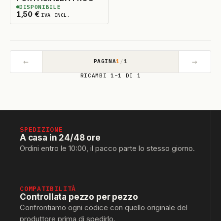
DISPONIBILE
4
DISPONIBILI
1,50
€
IVA INCL.
←
→
PAGINA
1
/
1
RICAMBI 1–1 DI 1
SPEDIZIONE
A casa in 24/48 ore
Ordini entro le 10:00, il pacco parte lo stesso giorno.
COMPATIBILITÀ
Controllata pezzo per pezzo
Confrontiamo ogni codice con quello originale del
produttore prima di spedirlo.