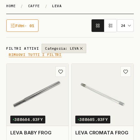
HOME
/
CAFFE
/
LEVA
LEVA
Filtri
· 01
1 filtro attivo
FILTRI ATTIVI
Categoria: LEVA
RIMUOVI TUTTI I FILTRI
Aggiungi ai preferiti
Aggiungi
388604.03FY
388605.03FY
LEVA BABY FROG
LEVA CROMATA FROG