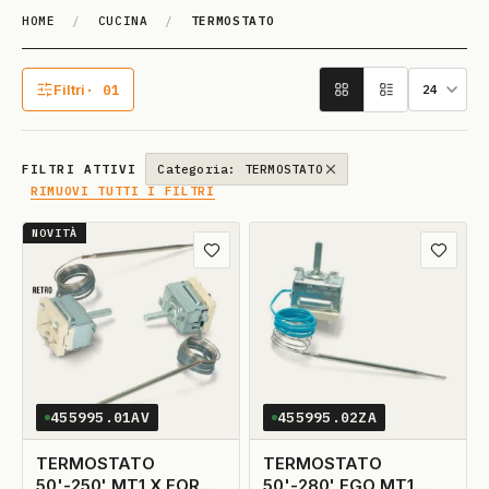
HOME
/
CUCINA
/
TERMOSTATO
TERMOSTA­TO
Filtri
· 01
1 filtro attivo
FILTRI ATTIVI
Categoria: TERMOSTATO
RIMUOVI TUTTI I FILTRI
NOVITÀ
Aggiungi ai preferiti
Aggiungi
455995.01AV
455995.02ZA
TERMOSTATO
TERMOSTATO
50'-250' MT1 X FORNO
50'-280' EGO MT1