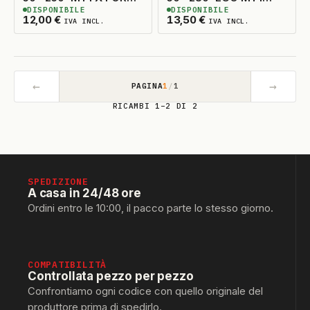
DISPONIBILE
DISPONIBILE
VANTILATO EGO
ORIGINALE
4
DISPONIBILI
4
DISPONIBILI
12,00
€
13,50
€
IVA INCL.
IVA INCL.
←
→
PAGINA
1
/
1
RICAMBI 1–2 DI 2
SPEDIZIONE
A casa in 24/48 ore
Ordini entro le 10:00, il pacco parte lo stesso giorno.
COMPATIBILITÀ
Controllata pezzo per pezzo
Confrontiamo ogni codice con quello originale del
produttore prima di spedirlo.