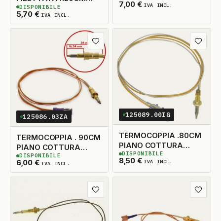
7,00
€
IVA INCL.
DISPONIBILE
M8X1
3
DISPONIBILI
5,70
€
IVA INCL.
Aggiungi ai preferiti
Aggiungi
125089.00IG
125086.03ZA
TERMOCOPPIA .80CM
TERMOCOPPIA . 90CM
PIANO COTTURA
PIANO COTTURA
DISPONIBILE
INNESTO TONDO
DISPONIBILE
INNESTO TONDO
2
DISPONIBILI
2
DISPONIBILI
8,50
€
6,00
€
IVA INCL.
IVA INCL.
Aggiungi ai preferiti
Aggiungi