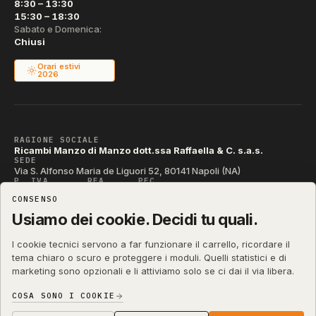
8:30 – 13:30
15:30 – 18:30
Sabato e Domenica:
Chiusi
Orari estivi
2026
RAGIONE SOCIALE
Ricambi Manzo di Manzo dott.ssa Raffaella & C. s.a.s.
SEDE
Via S. Alfonso Maria de Liguori 52, 80141 Napoli (NA)
P. IVA
REA
PEC
IT04790290631
NA-395472
manzo@pec.manzoricambi.it
CONSENSO
CODICE SDI
T04ZHR3
Usiamo dei cookie. Decidi tu quali.
I cookie tecnici servono a far funzionare il carrello, ricordare il
tema chiaro o scuro e proteggere i moduli. Quelli statistici e di
marketing sono opzionali e li attiviamo solo se ci dai il via libera.
shop.manzoricambi.it
©
2001 – 2026
Stefano Russo
&
COSA SONO I COOKIE
Privacy & Cookie
Termini
Diritto di Recesso
·
·
·