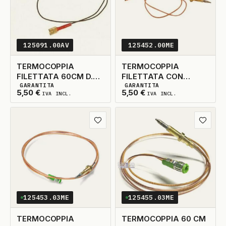
125091.00AV
125452.00ME
TERMOCOPPIA
TERMOCOPPIA
FILETTATA 60CM D.6
FILETTATA CON
GARANTITA
GARANTITA
H.36 FILO ATTACCO
FASTON + OC .90CM
3
DISPONIBILI
40
DISPONIBILI
5,50
€
5,50
€
IVA INCL.
IVA INCL.
FASTON - PER
D.6X0.75
T/CORONA
Aggiungi ai preferiti
Aggiungi
125453.03ME
125455.03ME
TERMOCOPPIA
TERMOCOPPIA 60 CM