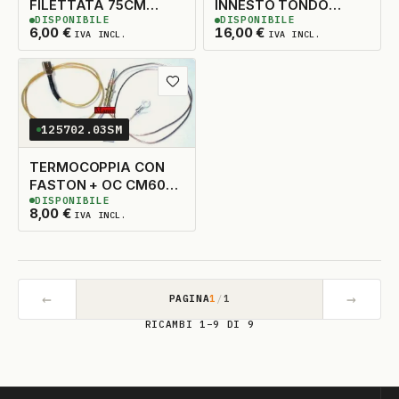
FILETTATA 75CM
INNESTO TONDO
DISPONIBILE
DISPONIBILE
INNESTO TONDO
D.6X40
2
DISPONIBILI
1
DISPONIBILE
6,00
€
16,00
€
IVA INCL.
IVA INCL.
Aggiungi ai preferiti
125702.03SM
TERMOCOPPIA CON
FASTON + OC CM60
DISPONIBILE
D.5,5
6
DISPONIBILI
8,00
€
IVA INCL.
←
→
PAGINA
1
/
1
RICAMBI 1–9 DI 9