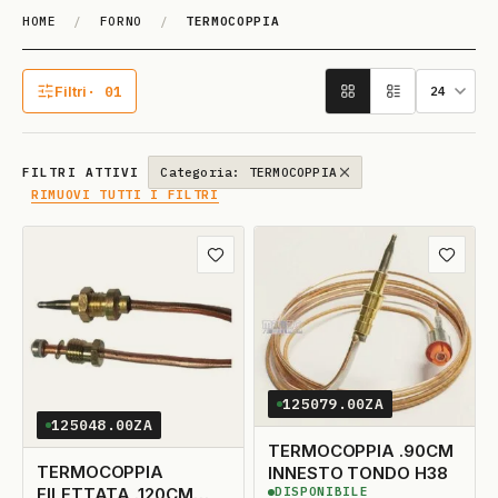
HOME
/
FORNO
/
TERMOCOPPIA
TERMO­COPPIA
Filtri
· 01
1 filtro attivo
FILTRI ATTIVI
Categoria: TERMOCOPPIA
RIMUOVI TUTTI I FILTRI
Aggiungi ai preferiti
Aggiungi
125079.00ZA
125048.00ZA
TERMOCOPPIA .90CM
TERMOCOPPIA
INNESTO TONDO H38
FILETTATA .120CM
DISPONIBILE
3
DISPONIBILI