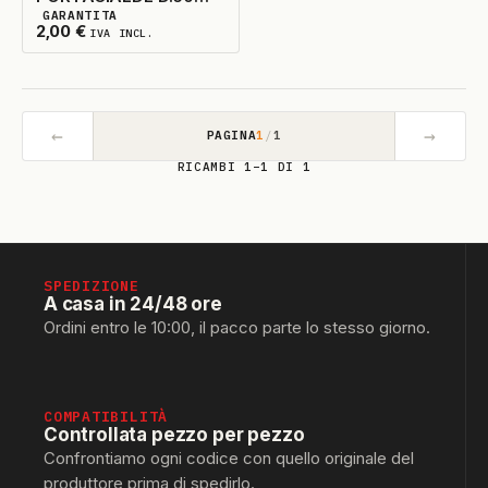
GARANTITA
SPESSA D.5 FROG
5
DISPONIBILI
2,00
€
IVA INCL.
←
→
PAGINA
1
/
1
RICAMBI 1–1 DI 1
SPEDIZIONE
A casa in 24/48 ore
Ordini entro le 10:00, il pacco parte lo stesso giorno.
COMPATIBILITÀ
Controllata pezzo per pezzo
Confrontiamo ogni codice con quello originale del
produttore prima di spedirlo.