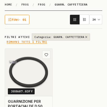
HOME
/
FROG
/
FROG
/
GUARN. CAFFETTIERA
GUARN. CAFFETTIE­RA
Filtri
· 01
1 filtro attivo
FILTRI ATTIVI
Categoria: GUARN. CAFFETTIERA
RIMUOVI TUTTI I FILTRI
Aggiungi ai preferiti
388607.03FY
GUARNIZIONE PER
PORTACIALDE D.50