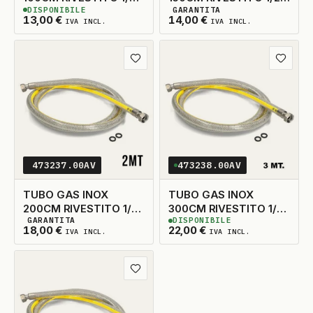
DISPONIBILE
GARANTITA
1/2
1/2
3
DISPONIBILI
3
DISPONIBILI
13,00
€
14,00
€
IVA INCL.
IVA INCL.
Aggiungi ai preferiti
Aggiungi
473237.00AV
473238.00AV
TUBO GAS INOX
TUBO GAS INOX
200CM RIVESTITO 1/2-
300CM RIVESTITO 1/2-
GARANTITA
DISPONIBILE
1/2
1/2
3
DISPONIBILI
3
DISPONIBILI
18,00
€
22,00
€
IVA INCL.
IVA INCL.
Aggiungi ai preferiti