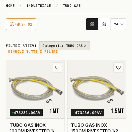
HOME
/
INDUSTRIALE
/
TUBO GAS
TU­BO GAS
Filtri
· 01
1 filtro attivo
FILTRI ATTIVI
Categoria: TUBO GAS
RIMUOVI TUTTI I FILTRI
Aggiungi ai preferiti
Aggiungi
473231.00AV
473236.00AV
TUBO GAS INOX
TUBO GAS INOX
100CM RIVESTITO 1/2-
150CM RIVESTITO 1/2-