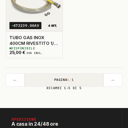
473239.00AV
TUBO GAS INOX
400CM RIVESTITO 1/2-
DISPONIBILE
1/2
3
DISPONIBILI
25,00
€
IVA INCL.
←
→
PAGINA
1
/
1
RICAMBI 1–5 DI 5
SPEDIZIONE
A casa in 24/48 ore