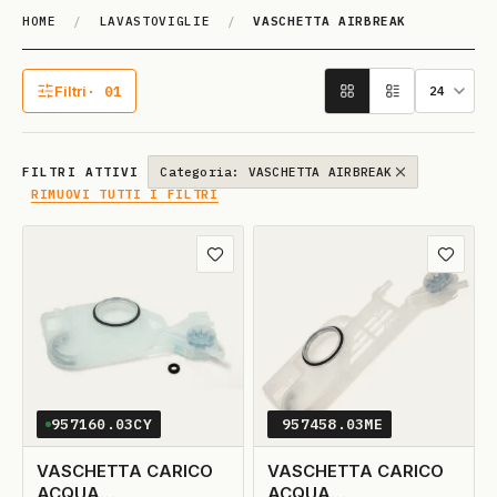
HOME
/
LAVASTOVIGLIE
/
VASCHETTA AIRBREAK
VASCHETTA AIRBREAK
Filtri
· 01
1 filtro attivo
FILTRI ATTIVI
Categoria: VASCHETTA AIRBREAK
RIMUOVI TUTTI I FILTRI
Aggiungi ai preferiti
Aggiungi
957160.03CY
957458.03ME
VASCHETTA CARICO
VASCHETTA CARICO
ACQUA
ACQUA