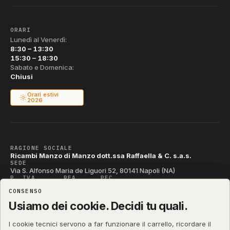
ORARI
Lunedì al Venerdì:
8:30 – 13:30
15:30 – 18:30
Sabato e Domenica:
Chiusi
Orari estivi
2026
RAGIONE SOCIALE
Ricambi Manzo di Manzo dott.ssa Raffaella & C. s.a.s.
SEDE
Via S. Alfonso Maria de Liguori 52, 80141 Napoli (NA)
P. IVA
REA
PEC
IT04790290631
NA-395472
manzo@pec.manzoricambi.it
CONSENSO
CODICE SDI
T04ZHR3
Usiamo dei cookie. Decidi tu quali.
I cookie tecnici servono a far funzionare il carrello, ricordare il