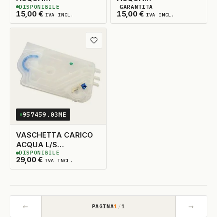
DISPONIBILE
GARANTITA
LAVASTOVIGLIE
LAVASTOVIGLIE
12
DISPONIBILI
9
DISPONIBILI
15,00
€
15,00
€
IVA INCL.
IVA INCL.
AIRBREAK
AIRBREAK
ADATTABILE
ADATTABILE
Aggiungi ai preferiti
957459.03ME
VASCHETTA CARICO
ACQUA L/S
DISPONIBILE
AIRBREAK+TURB
2
DISPONIBILI
29,00
€
IVA INCL.
←
→
PAGINA
1
/
1