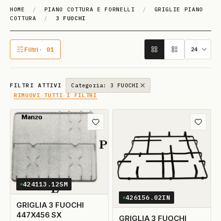
HOME
/
PIANO COTTURA E FORNELLI
/
GRIGLIE PIANO
COTTURA
/
3 FUOCHI
3 FUOCHI
Filtri
· 01
1 filtro attivo
FILTRI ATTIVI
Categoria: 3 FUOCHI
RIMUOVI TUTTI I FILTRI
Aggiungi ai preferiti
Aggiungi
424113.12SM
426156.02IN
GRIGLIA 3 FUOCHI
447X456 SX
GRIGLIA 3 FUOCHI