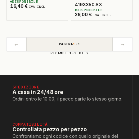
DISPONIBILE
2
DISPONIBILI
419X350 SX
16,40
€
IVA INCL.
DISPONIBILE
3
DISPONIBILI
26,00
€
IVA INCL.
←
→
PAGINA
1
/
1
RICAMBI 1–2 DI 2
SPEDIZIONE
A casa in 24/48 ore
Ordini entro le 10:00, il pacco parte lo stesso giorno.
COMPATIBILITÀ
Controllata pezzo per pezzo
Confrontiamo ogni codice con quello originale del