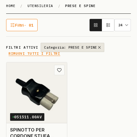
HOME
/
UTENSILERIA
/
PRESE E SPINE
PRE­SE E SPI­NE
Filtri
· 01
1 filtro attivo
FILTRI ATTIVI
Categoria: PRESE E SPINE
RIMUOVI TUTTI I FILTRI
Aggiungi ai preferiti
051511.00AV
SPINOTTO PER
CORDONE STUFA