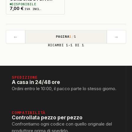
DISPONIBILE
10/18A
3
DISPONIBILI
7,00
€
IVA INCL.
←
→
PAGINA
1
/
1
RICAMBI 1–1 DI 1
SPEDIZIONE
A casa in 24/48 ore
Ordini entro le 10:00, il pacco parte lo stesso giorno.
COMPATIBILITÀ
Controllata pezzo per pezzo
Confrontiamo ogni codice con quello originale del
produttore prima di spedirlo.