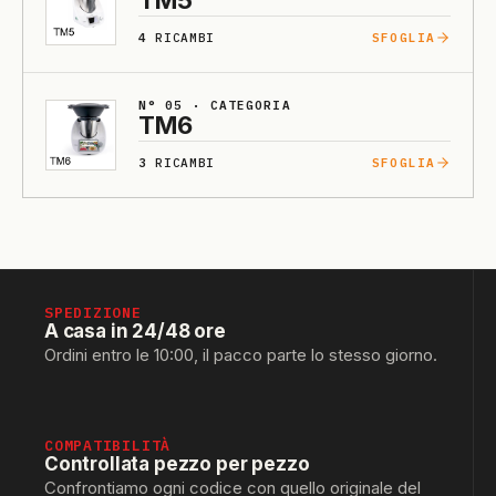
TM5
4
RICAMBI
SFOGLIA
N° 05 · CATEGORIA
TM6
3
RICAMBI
SFOGLIA
SPEDIZIONE
A casa in 24/48 ore
Ordini entro le 10:00, il pacco parte lo stesso giorno.
COMPATIBILITÀ
Controllata pezzo per pezzo
Confrontiamo ogni codice con quello originale del