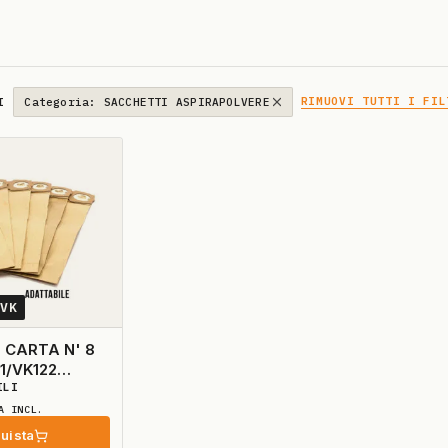
RIMUOVI TUTTI I FIL
I
Categoria: SACCHETTI ASPIRAPOLVERE
5VK
 CARTA N' 8
1/VK122
ILI
LE
A INCL.
uista