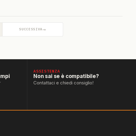
→
SUCCESSIVA
ASSISTENZA
empi
Non sai se è compatibile?
r
Contattaci e chiedi consiglio!