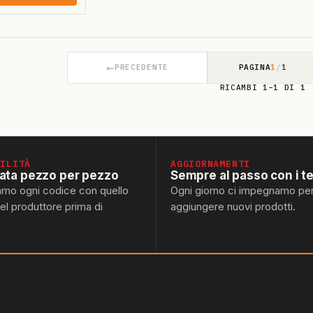
←
PRECEDENTE
PAGINA
1
/
1
RICAMBI 1–1 DI 1
BILITÀ
AGGIORNAMENTI
lata pezzo per pezzo
Sempre al passo con i t
amo ogni codice con quello
Ogni giorno ci impegnamo pe
del produttore prima di
aggiungere nuovi prodotti.