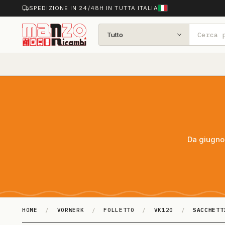
SPEDIZIONE IN 24/48H IN TUTTA ITALIA
Tutto
Da giugno 
HOME
/
VORWERK
/
FOLLETTO
/
VK120
/
SACCHETT
SACCHETTI ASPI­RA­POLVE­RE