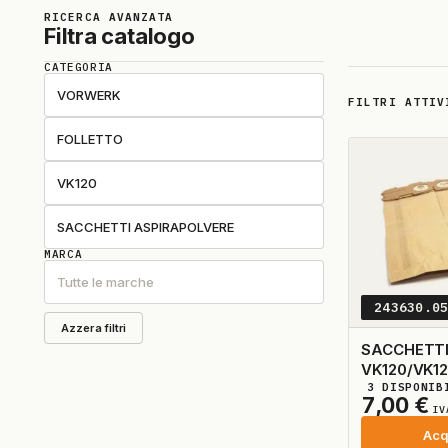
RICERCA AVANZATA
Filtra catalogo
CATEGORIA
VORWERK
FILTRI ATTIV
FOLLETTO
VK120
SACCHETTI ASPIRAPOLVERE
MARCA
Tutte le marche
243630.0
Azzera filtri
SACCHETTI
VK120/VK12
3
DISPONIB
ADATTABI
7,00
€
IV
Acq