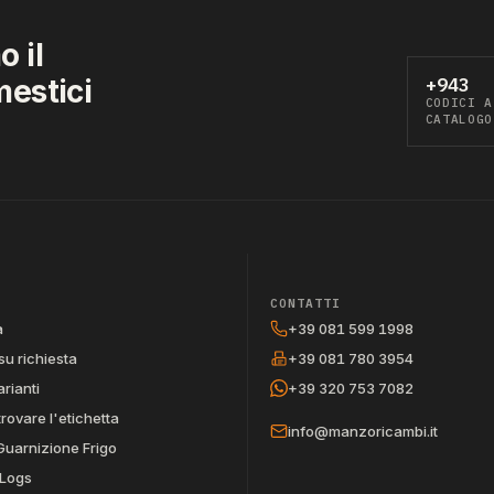
 il
mestici
+943
CODICI A
CATALOGO
CONTATTI
a
+39 081 599 1998
su richiesta
+39 081 780 3954
arianti
+39 320 753 7082
trovare l'etichetta
info@manzoricambi.it
Guarnizione Frigo
Logs