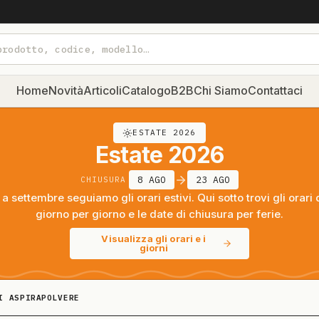
Home
Novità
Articoli
Catalogo
B2B
Chi Siamo
Contattaci
ESTATE 2026
Estate 2026
8 AGO
23 AGO
CHIUSURA
a settembre seguiamo gli orari estivi. Qui sotto trovi gli orari 
giorno per giorno e le date di chiusura per ferie.
Visualizza gli orari e i
giorni
I ASPIRAPOLVERE