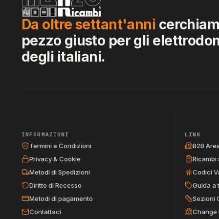
Da oltre settant'anni
cerchiamo
pezzo giusto per gli elettrodo
degli italiani.
INFORMAZIONI
LINK
Termini e Condizioni
B2B Are
Privacy & Cookie
Ricambi 
Metodi di Spedizioni
Codici V
Diritto di Recesso
Guida a 
Metodi di pagamento
Sezioni 
Contattaci
Change 