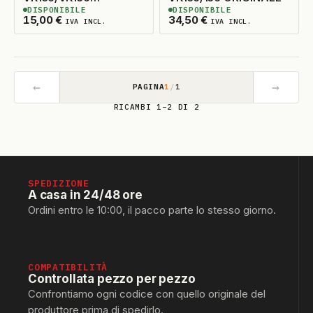
DISPONIBILE
DISPONIBILE
ADATTABILE
2
DISPONIBILI
3
DISPONIBILI
15,00
€
34,50
€
IVA INCL.
IVA INCL.
←
→
PAGINA
1
/
1
RICAMBI 1–2 DI 2
SPEDIZIONE
A casa in 24/48 ore
Ordini entro le 10:00, il pacco parte lo stesso giorno.
COMPATIBILITÀ
Controllata pezzo per pezzo
Confrontiamo ogni codice con quello originale del
produttore prima di spedirlo.