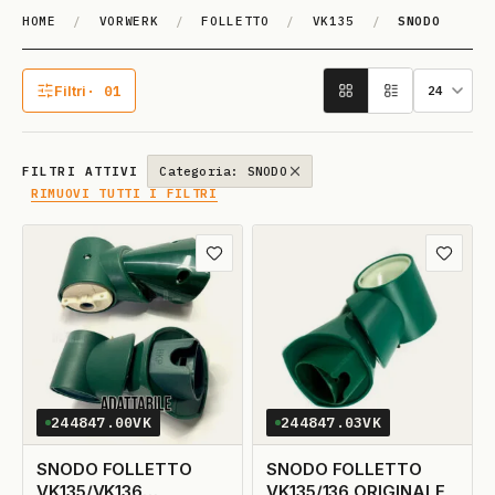
HOME
/
VORWERK
/
FOLLETTO
/
VK135
/
SNODO
SNODO
Filtri
· 01
1 filtro attivo
FILTRI ATTIVI
Categoria: SNODO
RIMUOVI TUTTI I FILTRI
Aggiungi ai preferiti
Aggiungi
244847.00VK
244847.03VK
SNODO FOLLETTO
SNODO FOLLETTO
VK135/VK136
VK135/136 ORIGINALE