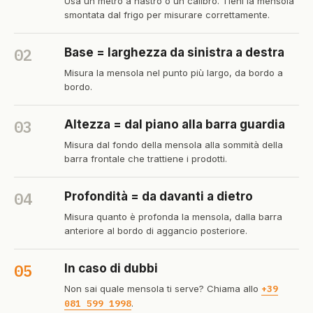
Usa un metro a nastro o un calibro. Tieni la mensola
smontata dal frigo per misurare correttamente.
02
Base = larghezza da sinistra a destra
Misura la mensola nel punto più largo, da bordo a
bordo.
03
Altezza = dal piano alla barra guardia
Misura dal fondo della mensola alla sommità della
barra frontale che trattiene i prodotti.
04
Profondità = da davanti a dietro
Misura quanto è profonda la mensola, dalla barra
anteriore al bordo di aggancio posteriore.
05
In caso di dubbi
Non sai quale mensola ti serve? Chiama allo
+39
081 599 1998
.