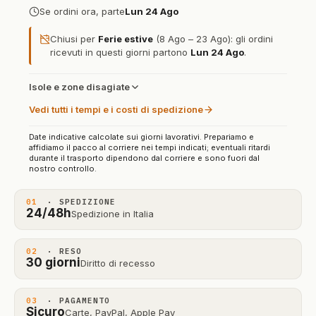
Se ordini ora, parte
Lun 24 Ago
Chiusi per
Ferie estive
(8 Ago – 23 Ago): gli ordini
ricevuti in questi giorni partono
Lun 24 Ago
.
Isole e zone disagiate
Vedi tutti i tempi e i costi di spedizione
Date indicative calcolate sui giorni lavorativi. Prepariamo e
affidiamo il pacco al corriere nei tempi indicati; eventuali ritardi
durante il trasporto dipendono dal corriere e sono fuori dal
nostro controllo.
01
· SPEDIZIONE
24/48h
Spedizione in Italia
02
· RESO
30 giorni
Diritto di recesso
03
· PAGAMENTO
Sicuro
Carte, PayPal, Apple Pay