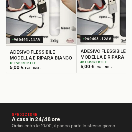
WHIRLPOOL
19
WPRO
20
ZANUSSI
21
960403.12AV
960403.11AV
ZOPPAS
22
ADESIVO FLESSIBILE
ADESIVO FLESSIBILE
MODELLA E RIPARA N
MODELLA E RIPARA BIANCO
DISPONIBILE
DISPONIBILE
5
DISPONIBILI
5
DISPONIBILI
5,00
€
5,00
€
IVA INCL.
IVA INCL.
SPEDIZIONE
A casa in 24/48 ore
Ordini entro le 10:00, il pacco parte lo stesso giorno.