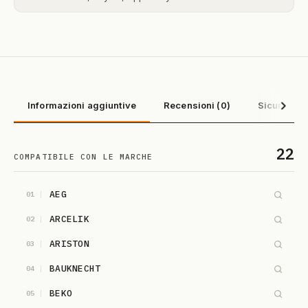
Informazioni aggiuntive
Recensioni (0)
Sicurezza 
22
COMPATIBILE CON LE MARCHE
AEG
01
ARCELIK
02
ARISTON
03
BAUKNECHT
04
BEKO
05