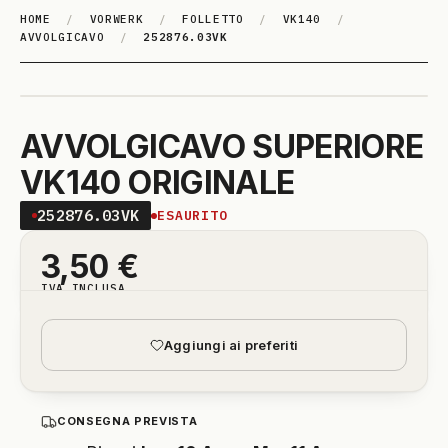
HOME
/
VORWERK
/
FOLLETTO
/
VK140
/
AVVOLGICAVO
/
252876.03VK
AVVOLGICAVO SUPERIORE
VK140 ORIGINALE
252876.03VK
ESAURITO
3,50
€
IVA INCLUSA
Aggiungi ai preferiti
CONSEGNA PREVISTA