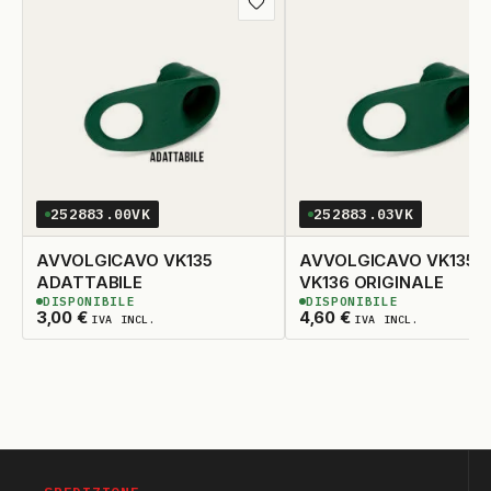
Aggiungi
ai
preferiti
252883.00VK
252883.03VK
AVVOLGICAVO VK135
AVVOLGICAVO VK135 E
ADATTABILE
VK136 ORIGINALE
DISPONIBILE
DISPONIBILE
2
DISPONIBILI
2
DISPONIBILI
3,00
€
4,60
€
IVA INCL.
IVA INCL.