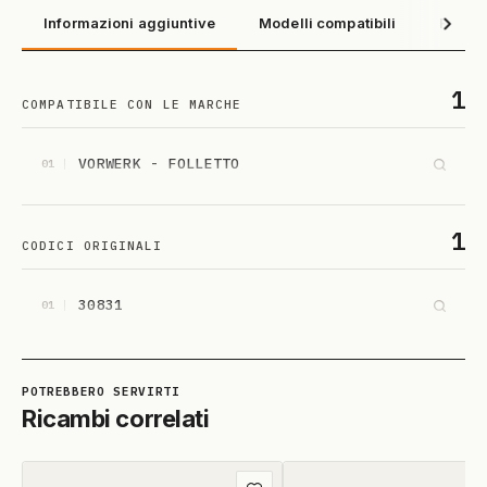
Informazioni aggiuntive
Modelli compatibili
Recens
1
COMPATIBILE CON LE MARCHE
VORWERK - FOLLETTO
01
1
CODICI ORIGINALI
30831
01
Ricambi correlati