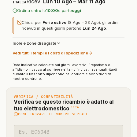
Ricevi
Lun 10 Ago – Mar 11 Ago
ITALIA
Ordina entro le
10:00
e parte
oggi
Chiusi per
Ferie estive
(8 Ago – 23 Ago): gli ordini
ricevuti in questi giorni partono
Lun 24 Ago
.
Isole e zone disagiate
Vedi tutti i tempi e i costi di spedizione
Date indicative calcolate sui giorni lavorativi. Prepariamo e
affidiamo il pacco al corriere nei tempi indicati; eventuali ritardi
durante il trasporto dipendono dal corriere e sono fuori dal
nostro controllo.
VERIFICA / COMPATIBILITÀ
Verifica se questo ricambio è adatto al
(funzione
BETA
tuo elettrodomestico
COME TROVARE IL NUMERO SERIALE
in
beta)
Codice
modello