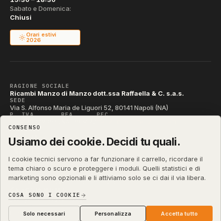
Sabato e Domenica:
Chiusi
Orari estivi
2026
RAGIONE SOCIALE
Ricambi Manzo di Manzo dott.ssa Raffaella & C. s.a.s.
SEDE
Via S. Alfonso Maria de Liguori 52, 80141 Napoli (NA)
P. IVA
REA
PEC
IT04790290631
NA-395472
manzo@pec.manzoricambi.it
CONSENSO
CODICE SDI
T04ZHR3
Usiamo dei cookie. Decidi tu quali.
I cookie tecnici servono a far funzionare il carrello, ricordare il
tema chiaro o scuro e proteggere i moduli. Quelli statistici e di
marketing sono opzionali e li attiviamo solo se ci dai il via libera.
shop.manzoricambi.it
©
2001 – 2026
Stefano Russo
&
COSA SONO I COOKIE
Privacy & Cookie
Termini
Diritto di Recesso
·
·
·
Preferenze cookie
Solo necessari
Personalizza
Accetta tutto