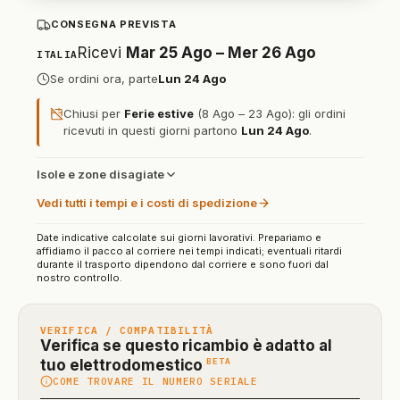
CONSEGNA PREVISTA
Ricevi
Mar 25 Ago – Mer 26 Ago
ITALIA
Se ordini ora, parte
Lun 24 Ago
Chiusi per
Ferie estive
(8 Ago – 23 Ago): gli ordini
ricevuti in questi giorni partono
Lun 24 Ago
.
Isole e zone disagiate
Vedi tutti i tempi e i costi di spedizione
Date indicative calcolate sui giorni lavorativi. Prepariamo e
affidiamo il pacco al corriere nei tempi indicati; eventuali ritardi
durante il trasporto dipendono dal corriere e sono fuori dal
nostro controllo.
VERIFICA / COMPATIBILITÀ
Verifica se questo ricambio è adatto al
(funzione
BETA
tuo elettrodomestico
COME TROVARE IL NUMERO SERIALE
in