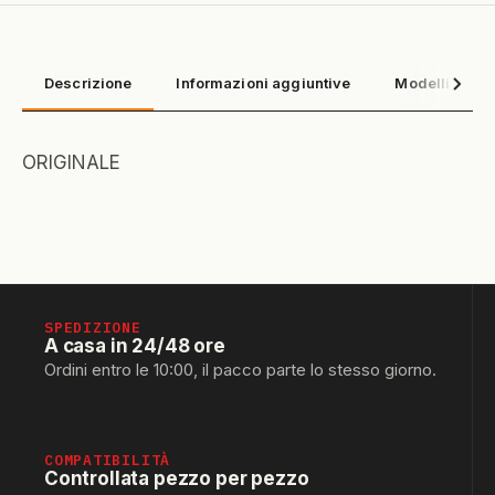
Descrizione
Informazioni aggiuntive
Modelli compa
ORIGINALE
SPEDIZIONE
A casa in 24/48 ore
Ordini entro le 10:00, il pacco parte lo stesso giorno.
COMPATIBILITÀ
Controllata pezzo per pezzo