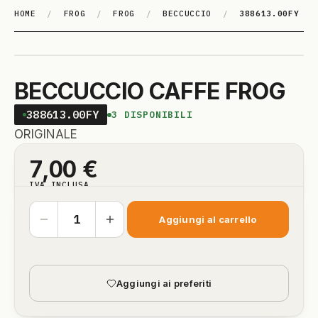
HOME
/
FROG
/
FROG
/
BECCUCCIO
/
388613.00FY
BECCUCCIO CAFFE FROG
388613.00FY
3
DISPONIBILI
ORIGINALE
7,00
€
IVA INCLUSA
Aggiungi al carrello
Aggiungi ai preferiti