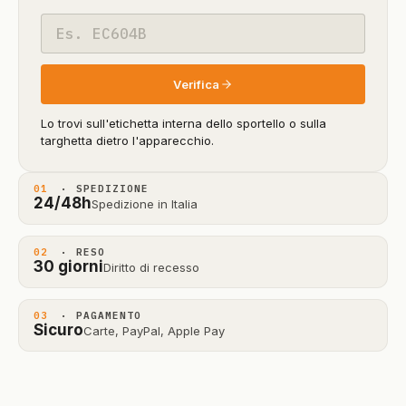
beta)
Codice
modello
Verifica
Lo trovi sull'etichetta interna dello sportello o sulla
targhetta dietro l'apparecchio.
01
· SPEDIZIONE
24/48h
Spedizione in Italia
02
· RESO
30 giorni
Diritto di recesso
03
· PAGAMENTO
Sicuro
Carte, PayPal, Apple Pay