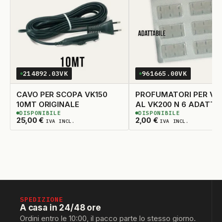
214892.03VK
961665.00VK
CAVO PER SCOPA VK150
PROFUMATORI PER VK
10MT ORIGINALE
AL VK200 N 6 ADA
DISPONIBILE
DISPONIBILE
3
DISPONIBILI
5
DISPONIBILI
25,00
€
2,00
€
IVA INCL.
IVA INCL.
SPEDIZIONE
A casa in 24/48 ore
Ordini entro le 10:00, il pacco parte lo stesso giorno.