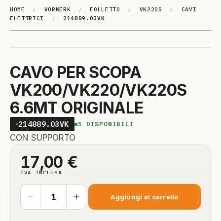
HOME
/
VORWERK
/
FOLLETTO
/
VK220S
/
CAVI
ELETTRICI
/
214889.03VK
CAVO PER SCOPA
VK200/VK220/VK220S
6.6MT ORIGINALE
214889.03VK
3
DISPONIBILI
CON SUPPORTO
17,00
€
IVA INCLUSA
Aggiungi al carrello