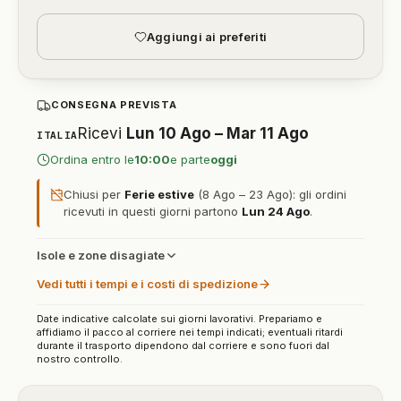
Aggiungi ai preferiti
CONSEGNA PREVISTA
Ricevi
Lun 10 Ago – Mar 11 Ago
ITALIA
Ordina entro le
10:00
e parte
oggi
Chiusi per
Ferie estive
(8 Ago – 23 Ago): gli ordini
ricevuti in questi giorni partono
Lun 24 Ago
.
Isole e zone disagiate
Vedi tutti i tempi e i costi di spedizione
Date indicative calcolate sui giorni lavorativi. Prepariamo e
affidiamo il pacco al corriere nei tempi indicati; eventuali ritardi
durante il trasporto dipendono dal corriere e sono fuori dal
nostro controllo.