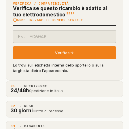
VERIFICA / COMPATIBILITÀ
Verifica se questo ricambio è adatto al
(funzione
BETA
tuo elettrodomestico
COME TROVARE IL NUMERO SERIALE
in
beta)
Codice
modello
Verifica
Lo trovi sull'etichetta interna dello sportello o sulla
targhetta dietro l'apparecchio.
01
· SPEDIZIONE
24/48h
Spedizione in Italia
02
· RESO
30 giorni
Diritto di recesso
03
· PAGAMENTO