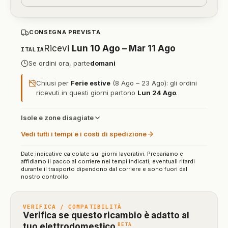
CONSEGNA PREVISTA
Ricevi
Lun 10 Ago – Mar 11 Ago
ITALIA
Se ordini ora, parte
domani
Chiusi per
Ferie estive
(8 Ago – 23 Ago): gli ordini
ricevuti in questi giorni partono
Lun 24 Ago
.
Isole e zone disagiate
Vedi tutti i tempi e i costi di spedizione
Date indicative calcolate sui giorni lavorativi. Prepariamo e
affidiamo il pacco al corriere nei tempi indicati; eventuali ritardi
durante il trasporto dipendono dal corriere e sono fuori dal
nostro controllo.
VERIFICA / COMPATIBILITÀ
Verifica se questo ricambio è adatto al
(funzione
BETA
tuo elettrodomestico