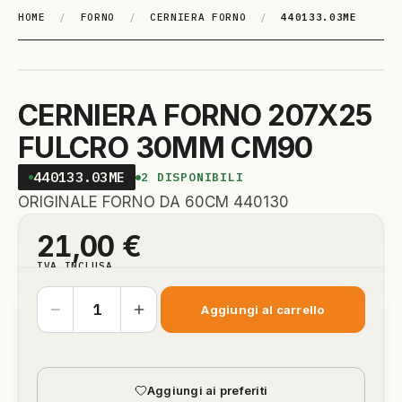
HOME
/
FORNO
/
CERNIERA FORNO
/
440133.03ME
CERNIERA FORNO 207X25
FULCRO 30MM CM90
440133.03ME
2
DISPONIBILI
ORIGINALE FORNO DA 60CM 440130
21,00
€
IVA INCLUSA
Aggiungi al carrello
Aggiungi ai preferiti