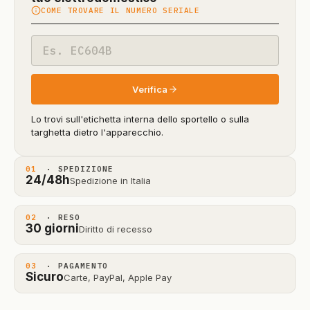
COME TROVARE IL NUMERO SERIALE
in
beta)
Codice
modello
Verifica
Lo trovi sull'etichetta interna dello sportello o sulla
targhetta dietro l'apparecchio.
01
· SPEDIZIONE
24/48h
Spedizione in Italia
02
· RESO
30 giorni
Diritto di recesso
03
· PAGAMENTO
Sicuro
Carte, PayPal, Apple Pay