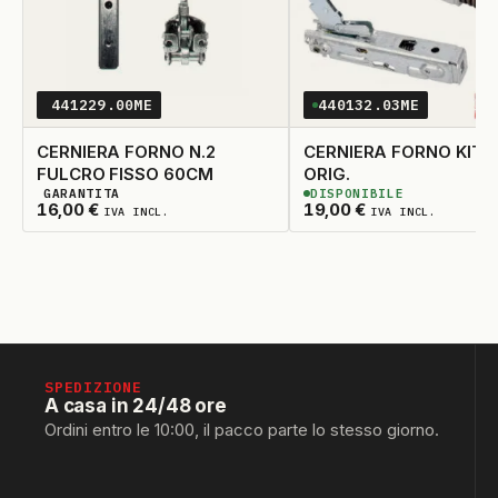
441229.00ME
440132.03ME
CERNIERA FORNO N.2
CERNIERA FORNO KIT 
FULCRO FISSO 60CM
ORIG.
GARANTITA
DISPONIBILE
2
DISPONIBILI
1
DISPONIBILE
16,00
€
19,00
€
IVA INCL.
IVA INCL.
SPEDIZIONE
A casa in 24/48 ore
Ordini entro le 10:00, il pacco parte lo stesso giorno.