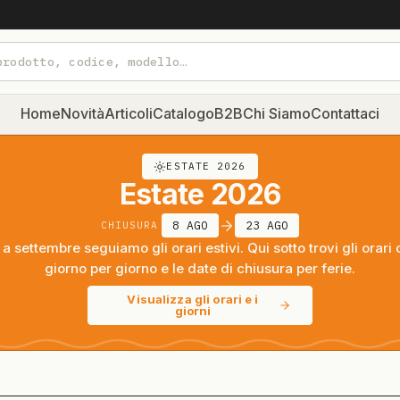
Home
Novità
Articoli
Catalogo
B2B
Chi Siamo
Contattaci
ESTATE 2026
Estate 2026
8 AGO
23 AGO
CHIUSURA
a settembre seguiamo gli orari estivi. Qui sotto trovi gli orari 
giorno per giorno e le date di chiusura per ferie.
Visualizza gli orari e i
giorni