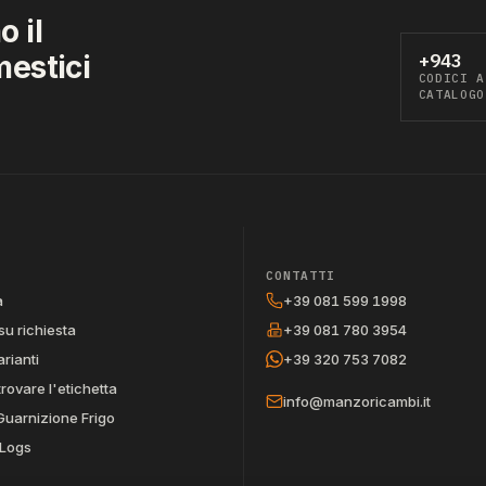
 il
mestici
+943
CODICI A
CATALOGO
CONTATTI
a
+39 081 599 1998
su richiesta
+39 081 780 3954
arianti
+39 320 753 7082
trovare l'etichetta
info@manzoricambi.it
Guarnizione Frigo
Logs