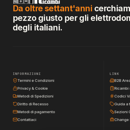
Da oltre settant'anni
cerchiamo
pezzo giusto per gli elettrodo
degli italiani.
INFORMAZIONI
LINK
Termini e Condizioni
B2B Are
Privacy & Cookie
Ricambi 
Metodi di Spedizioni
Codici V
Diritto di Recesso
Guida a 
Metodi di pagamento
Sezioni 
Contattaci
Change 