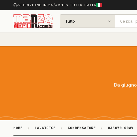
SPEDIZIONE IN 24/48H IN TUTTA ITALIA
Tutto
Da giugno 
HOME
/
LAVATRICE
/
CONDENSATORE
/
035070.00AV