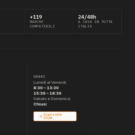
+119
24/48h
MARCHE
A CASA IN TUTTA
COMPATIBILI
ITALIA
ORARI
Lunedì al Venerdì:
8:30 – 13:30
15:30 – 18:30
Sabato e Domenica:
Chiusi
Orari estivi
2026