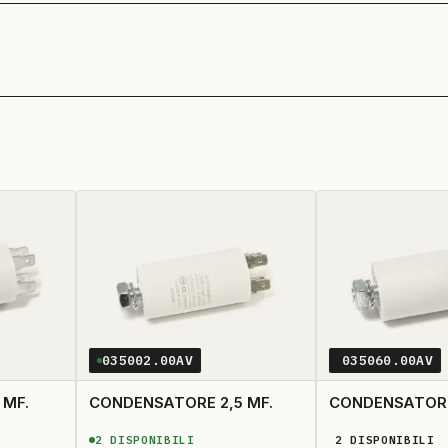
035002.00AV
035060.00AV
 MF.
CONDENSATORE 2,5 MF.
CONDENSATORE
2
DISPONIBILI
2
DISPONIBILI