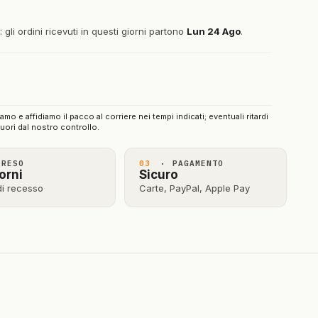
gli ordini ricevuti in questi giorni partono
Lun 24 Ago
.
iamo e affidiamo il pacco al corriere nei tempi indicati; eventuali ritardi
uori dal nostro controllo.
RESO
03
· PAGAMENTO
orni
Sicuro
 di recesso
Carte, PayPal, Apple Pay