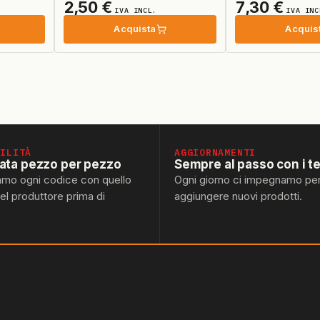
2,50
€
7,30
€
IVA INCL.
IVA INC
Acquista
Acquis
BILITÀ
AGGIORNAMENTI
lata pezzo per pezzo
Sempre al passo con i t
amo ogni codice con quello
Ogni giorno ci impegnamo pe
del produttore prima di
aggiungere nuovi prodotti.