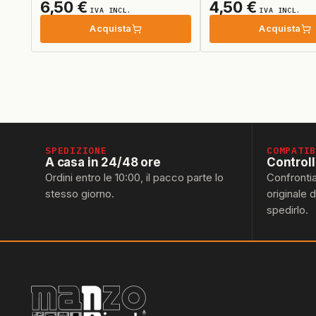
6,50
€
4,50
€
IVA INCL.
IVA INCL.
Acquista
Acquista
SPEDIZIONE
COMPATI
A casa in 24/48 ore
Control
Ordini entro le 10:00, il pacco parte lo
Confronti
stesso giorno.
originale 
spedirlo.