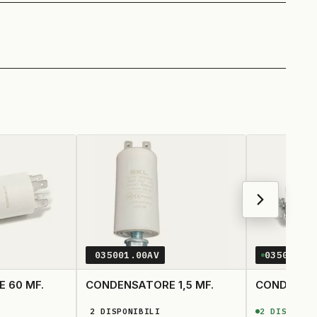
035001.00AV
035004.0
 60 MF.
CONDENSATORE 1,5 MF.
2
DISPONIBILI
2
DISPONIB