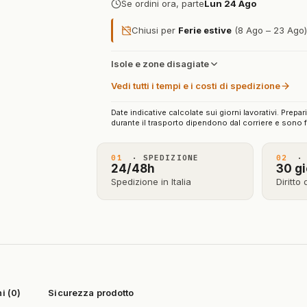
Se ordini ora, parte
Lun 24 Ago
Chiusi per
Ferie estive
(8 Ago – 23 Ago): 
Isole e zone disagiate
Vedi tutti i tempi e i costi di spedizione
Date indicative calcolate sui giorni lavorativi. Prepar
durante il trasporto dipendono dal corriere e sono f
01
· SPEDIZIONE
02
· 
24/48h
30 gi
Spedizione in Italia
Diritto
i (0)
Sicurezza prodotto