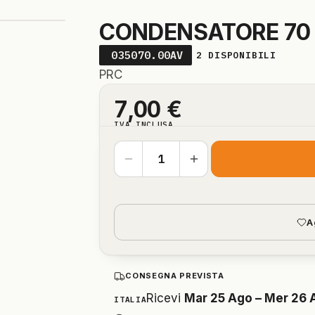
CONDENSATORE 70
035070.00AV
2
DISPONIBILI
PRC
7,00
€
IVA INCLUSA
A
CONSEGNA PREVISTA
Ricevi
Mar 25 Ago – Mer 26 
ITALIA