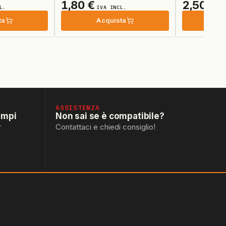
1,80
€
2,50
€
L.
IVA INCL.
IV
ta
Acquista
Ac
ASSISTENZA
empi
Non sai se è compatibile?
r
Contattaci e chiedi consiglio!