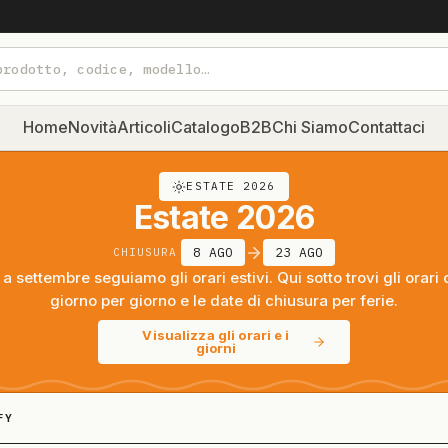
Home
Novità
Articoli
Catalogo
B2B
Chi Siamo
Contattaci
ESTATE 2026
Estate 2026
8 AGO
23 AGO
CHIUSURA
a settembre seguiamo gli orari estivi. Qui sotto trovi gli orari 
giorno per giorno e le date di chiusura per ferie.
Visualizza gli orari e i
giorni
FY