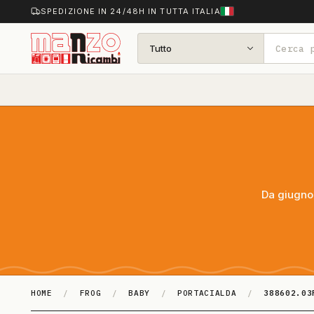
SPEDIZIONE IN 24/48H IN TUTTA ITALIA
Tutto
Da giugno 
HOME
/
FROG
/
BABY
/
PORTACIALDA
/
388602.03