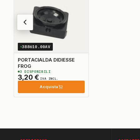
388610.00AV
PORTACIALDA DIDIESSE
FROG
3
DISPONIBILI
3,20
€
IVA INCL.
Acquista