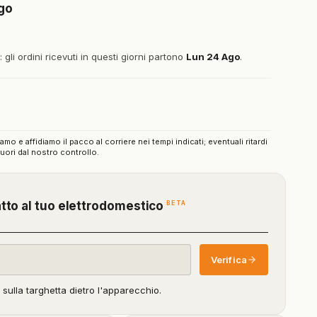
Ago
gli ordini ricevuti in questi giorni partono
Lun 24 Ago
.
iamo e affidiamo il pacco al corriere nei tempi indicati; eventuali ritardi
uori dal nostro controllo.
(funzione
BETA
atto al tuo elettrodomestico
in
beta)
Verifica
o sulla targhetta dietro l'apparecchio.