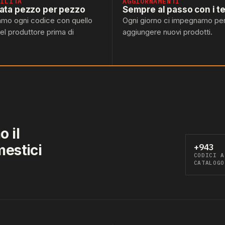
BILITÀ
AGGIORNAMENTI
lata pezzo per pezzo
Sempre al passo con i t
amo ogni codice con quello
Ogni giorno ci impegnamo pe
del produttore prima di
aggiungere nuovi prodotti.
 il
mestici
+943
CODICI A
CATALOGO