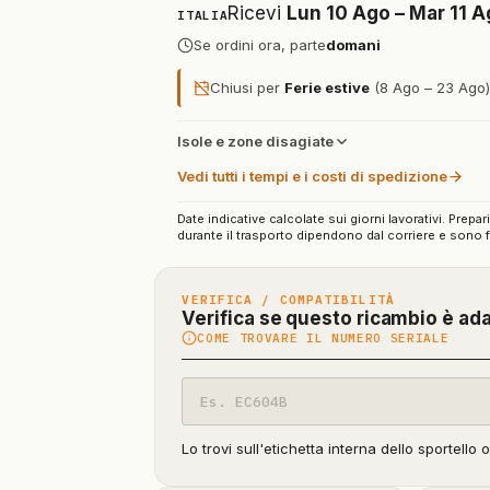
Ricevi
Lun 10 Ago – Mar 11 
ITALIA
Se ordini ora, parte
domani
Chiusi per
Ferie estive
(8 Ago – 23 Ago): 
Isole e zone disagiate
Vedi tutti i tempi e i costi di spedizione
Date indicative calcolate sui giorni lavorativi. Prepar
durante il trasporto dipendono dal corriere e sono f
VERIFICA / COMPATIBILITÀ
Verifica se questo ricambio è ad
COME TROVARE IL NUMERO SERIALE
Codice
modello
Lo trovi sull'etichetta interna dello sportello 