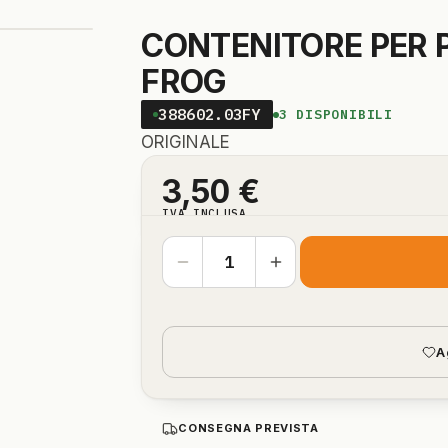
CONTENITORE PER 
FROG
388602.03FY
3
DISPONIBILI
ORIGINALE
3,50
€
IVA INCLUSA
A
CONSEGNA PREVISTA