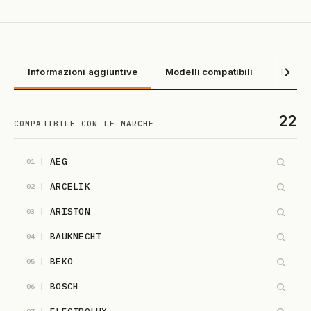
Informazioni aggiuntive
Modelli compatibili
Recens
22
COMPATIBILE CON LE MARCHE
AEG
01
ARCELIK
02
ARISTON
03
BAUKNECHT
04
BEKO
05
BOSCH
06