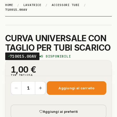
HOME
/
LAVATRICE
/
ACCESSORI TUBI
/
710015.00AV
CURVA UNIVERSALE CON
TAGLIO PER TUBI SCARICO
710015.00AV
5
DISPONIBILI
1,00
€
IVA INCLUSA
Aggiungi al carrello
Aggiungi ai preferiti