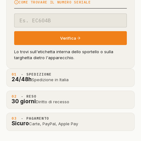
COME TROVARE IL NUMERO SERIALE
in
beta)
Codice
modello
Verifica
Lo trovi sull'etichetta interna dello sportello o sulla
targhetta dietro l'apparecchio.
01
· SPEDIZIONE
24/48h
Spedizione in Italia
02
· RESO
30 giorni
Diritto di recesso
03
· PAGAMENTO
Sicuro
Carte, PayPal, Apple Pay