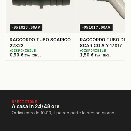
WPRO
20
ZANUSSI
21
ZOPPAS
951013.00AV
951017.00AV
22
RACCORDO TUBO SCARICO
RACCORDO TUBO DI
22X22
SCARICO A Y 17X17
DISPONIBILE
DISPONIBILE
3
DISPONIBILI
3
DISPONIBILI
0,50
€
1,50
€
IVA INCL.
IVA INCL.
SPEDIZIONE
A casa in 24/48 ore
Ordini entro le 10:00, il pacco parte lo stesso giorno.