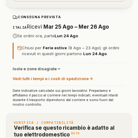
CONSEGNA PREVISTA
Ricevi
Mar 25 Ago – Mer 26 Ago
ITALIA
Se ordini ora, parte
Lun 24 Ago
Chiusi per
Ferie estive
(8 Ago – 23 Ago): gli ordini
ricevuti in questi giorni partono
Lun 24 Ago
.
Isole e zone disagiate
Vedi tutti i tempi e i costi di spedizione
Date indicative calcolate sui giorni lavorativi. Prepariamo e
affidiamo il pacco al corriere nei tempi indicati; eventuali ritardi
durante il trasporto dipendono dal corriere e sono fuori dal
nostro controllo.
VERIFICA / COMPATIBILITÀ
Verifica se questo ricambio è adatto al
(funzione
BETA
tuo elettrodomestico