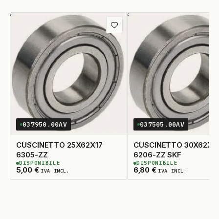
Aggiungi
ai
preferiti
037950.00AV
037505.00AV
CUSCINETTO 25X62X17
CUSCINETTO 30X62X1
6305-ZZ
6206-ZZ SKF
DISPONIBILE
DISPONIBILE
5
DISPONIBILI
2
DISPONIBILI
5,00
€
6,80
€
IVA INCL.
IVA INCL.