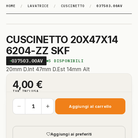
HOME
/
LAVATRICE
/
CUSCINETTO
/
037503.00AV
CUSCINETTO 20X47X14
6204-ZZ SKF
037503.00AV
5
DISPONIBILI
20mm D.Int 47mm D.Est 14mm Alt
4,00
€
IVA INCLUSA
Aggiungi al carrello
Aggiungi ai preferiti