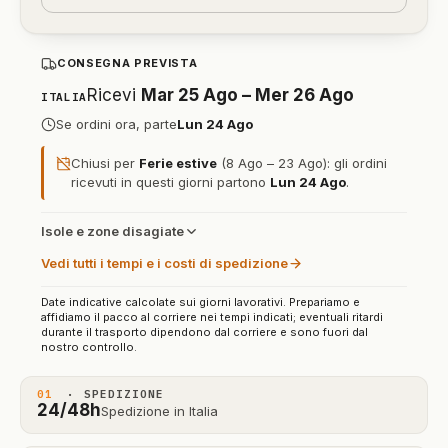
CONSEGNA PREVISTA
Ricevi
Mar 25 Ago – Mer 26 Ago
ITALIA
Se ordini ora, parte
Lun 24 Ago
Chiusi per
Ferie estive
(8 Ago – 23 Ago): gli ordini
ricevuti in questi giorni partono
Lun 24 Ago
.
Isole e zone disagiate
Vedi tutti i tempi e i costi di spedizione
Date indicative calcolate sui giorni lavorativi. Prepariamo e
affidiamo il pacco al corriere nei tempi indicati; eventuali ritardi
durante il trasporto dipendono dal corriere e sono fuori dal
nostro controllo.
01
· SPEDIZIONE
24/48h
Spedizione in Italia