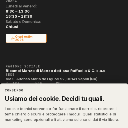
ORARI
Lunedì al Venerdì:
8:30 – 13:30
15:30 – 18:30
Sabato e Domenica:
Chiusi
Orari estivi
2026
RAGIONE SOCIALE
Ricambi Manzo di Manzo dott.ssa Raffaella & C. s.a.s.
SEDE
Via S. Alfonso Maria de Liguori 52, 80141 Napoli (NA)
P. IVA
REA
PEC
IT04790290631
NA-395472
manzo@pec.manzoricambi.it
CONSENSO
CODICE SDI
T04ZHR3
Usiamo dei cookie. Decidi tu quali.
I cookie tecnici servono a far funzionare il carrello, ricordare il
tema chiaro o scuro e proteggere i moduli. Quelli statistici e di
marketing sono opzionali e li attiviamo solo se ci dai il via libera.
shop.manzoricambi.it
©
2001 – 2026
Stefano Russo
&