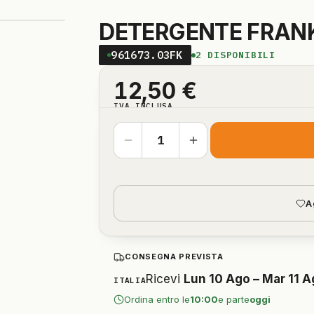
DETERGENTE FRANK
961673.03FK
2
DISPONIBILI
12,50
€
IVA INCLUSA
A
CONSEGNA PREVISTA
Ricevi
Lun 10 Ago – Mar 11 
ITALIA
Ordina entro le
10:00
e parte
oggi