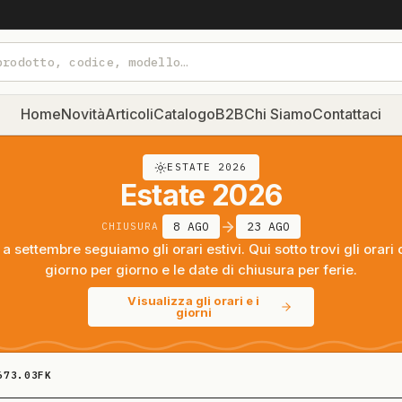
Home
Novità
Articoli
Catalogo
B2B
Chi Siamo
Contattaci
ESTATE 2026
Estate 2026
8 AGO
23 AGO
CHIUSURA
a settembre seguiamo gli orari estivi. Qui sotto trovi gli orari 
giorno per giorno e le date di chiusura per ferie.
Visualizza gli orari e i
giorni
673.03FK