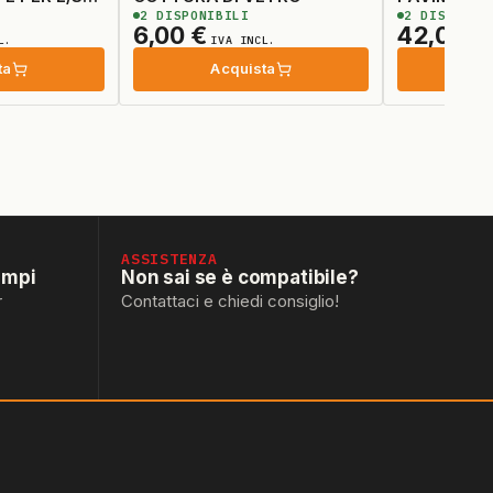
2
DISPONIBILI
2
DISPONIB
6,00
€
42,00
€
L.
IVA INCL.
ta
Acquista
Ac
ASSISTENZA
empi
Non sai se è compatibile?
r
Contattaci e chiedi consiglio!