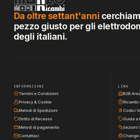
Da oltre settant'anni
cerchiamo
pezzo giusto per gli elettrodo
degli italiani.
INFORMAZIONI
LINK
Termini e Condizioni
B2B Are
Privacy & Cookie
Ricambi 
Metodi di Spedizioni
Codici V
Diritto di Recesso
Guida a 
Metodi di pagamento
Sezioni 
Contattaci
Change 