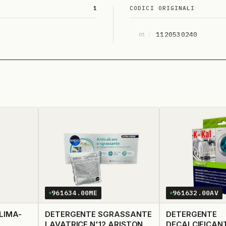
1
CODICI ORIGINALI
1120530240
01
961634.00ME
961632.00AV
LIMA-
DETERGENTE SGRASSANTE
DETERGENTE
LAVATRICE N'12 ARISTON
DECALCIFICANT