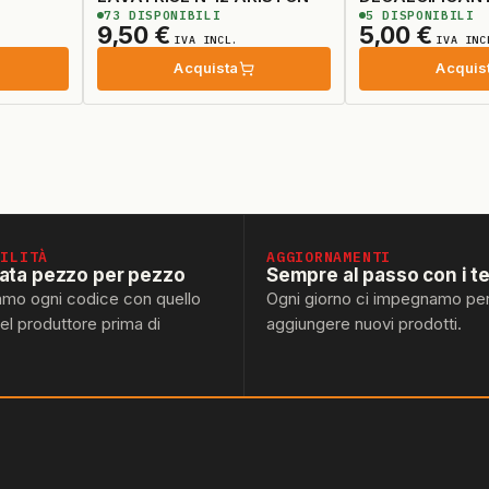
73
DISPONIBILI
5
DISPONIBILI
N'2
9,50
€
5,00
€
IVA INCL.
IVA INC
Acquista
Acquis
BILITÀ
AGGIORNAMENTI
lata pezzo per pezzo
Sempre al passo con i t
amo ogni codice con quello
Ogni giorno ci impegnamo pe
del produttore prima di
aggiungere nuovi prodotti.