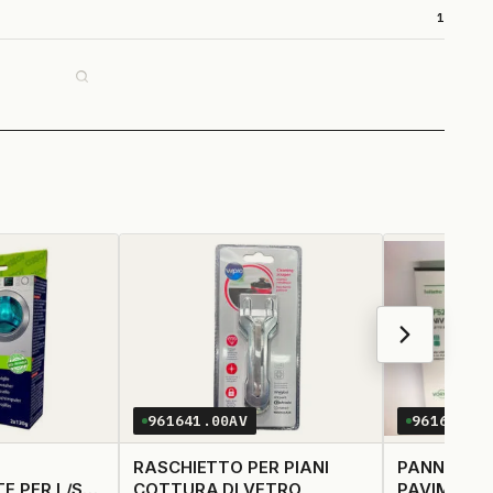
1
961641.00AV
961678.0
RASCHIETTO PER PIANI
PANNO N� 
E PER L/S
COTTURA DI VETRO
PAVIMENTI