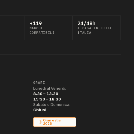
+119
24/48h
MARCHE
A CASA IN TUTTA
COMPATIBILI
ITALIA
ORARI
Lunedì al Venerdì:
8:30 – 13:30
15:30 – 18:30
Sabato e Domenica:
Chiusi
Orari estivi
2026