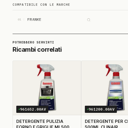
COMPATIBILE CON LE MARCHE
FRANKE
01
Ricambi correlati
961652.00AV
961200.00AV
DETERGENTE PULIZIA
DETERGENTE PER C
FORNO E GRIGLIE ML500
500ML CLINAIR