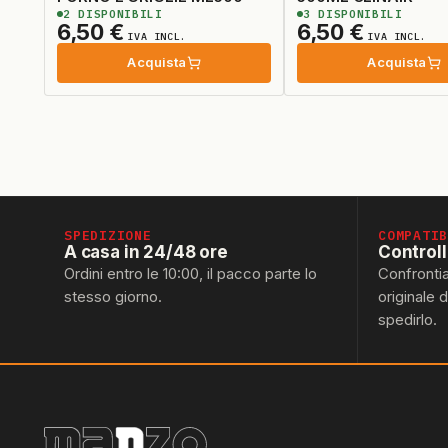
2
DISPONIBILI
3
DISPONIBILI
6,50
€
6,50
€
IVA INCL.
IVA INCL.
Acquista
Acquista
SPEDIZIONE
COMPATI
A casa in 24/48 ore
Control
Ordini entro le 10:00, il pacco parte lo
Confronti
stesso giorno.
originale 
spedirlo.