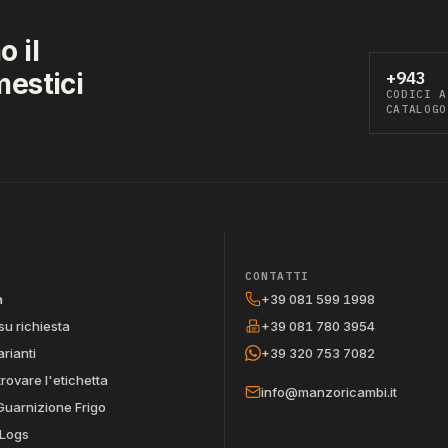
 il
mestici
+943
CODICI A
CATALOGO
CONTATTI
a
+39 081 599 1998
su richiesta
+39 081 780 3954
arianti
+39 320 753 7082
trovare l'etichetta
info@manzoricambi.it
Guarnizione Frigo
Logs