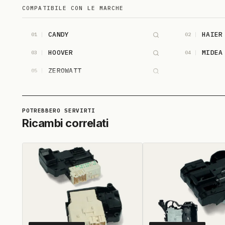
COMPATIBILE CON LE MARCHE
CANDY
HAIER
01
02
HOOVER
MIDEA
03
04
ZEROWATT
05
Ricambi correlati