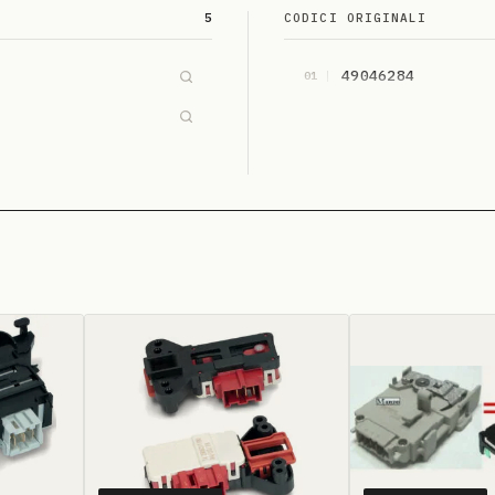
5
CODICI ORIGINALI
49046284
01