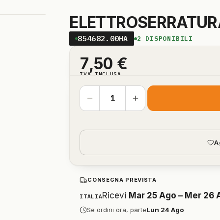
ELETTROSERRATUR
854682.00HA
2
DISPONIBILI
7,50
€
IVA INCLUSA
A
CONSEGNA PREVISTA
Ricevi
Mar 25 Ago – Mer 26 
ITALIA
Se ordini ora, parte
Lun 24 Ago