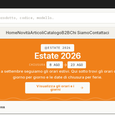
Home
Novità
Articoli
Catalogo
B2B
Chi Siamo
Contattaci
ESTATE 2026
Estate 2026
8 AGO
23 AGO
CHIUSURA
a settembre seguiamo gli orari estivi. Qui sotto trovi gli orari 
giorno per giorno e le date di chiusura per ferie.
Visualizza gli orari e i
giorni
0HA