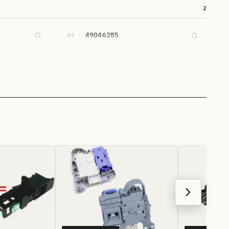
2
49046285
02