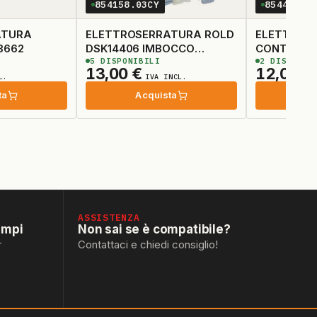
854158.03CY
854477.0
ATURA
ELETTROSERRATURA ROLD
ELETTRSE
3662
DSK14406 IMBOCCO
CONTATTI 
5
DISPONIBILI
2
DISPONIB
23X22MM
13,00
€
12,00
€
L.
IVA INCL.
ta
Acquista
Ac
ASSISTENZA
empi
Non sai se è compatibile?
r
Contattaci e chiedi consiglio!