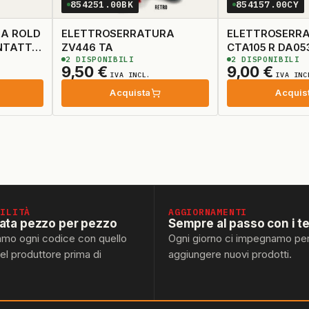
854251.00BK
854157.00CY
A ROLD
ELETTROSERRATURA
ELETTROSERR
NTATTI
ZV446 TA
CTA105 R DA05
2
DISPONIBILI
2
DISPONIBILI
9,50
€
9,00
€
IVA INCL.
IVA INC
Acquista
Acquis
BILITÀ
AGGIORNAMENTI
lata pezzo per pezzo
Sempre al passo con i t
amo ogni codice con quello
Ogni giorno ci impegnamo pe
del produttore prima di
aggiungere nuovi prodotti.