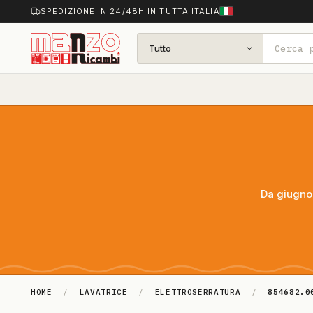
SPEDIZIONE IN 24/48H IN TUTTA ITALIA
Tutto
Da giugno 
HOME
/
LAVATRICE
/
ELETTROSERRATURA
/
854682.0