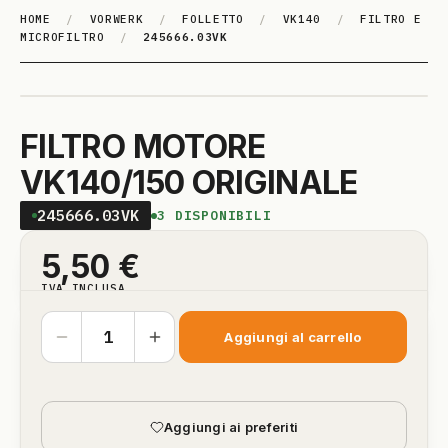
HOME
/
VORWERK
/
FOLLETTO
/
VK140
/
FILTRO E
MICROFILTRO
/
245666.03VK
FILTRO MOTORE
VK140/150 ORIGINALE
245666.03VK
3
DISPONIBILI
5,50
€
IVA INCLUSA
Aggiungi al carrello
Aggiungi ai preferiti