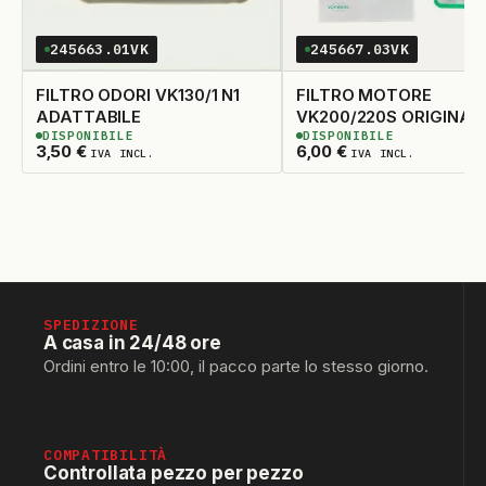
245663.01VK
245667.03VK
FILTRO ODORI VK130/1 N1
FILTRO MOTORE
ADATTABILE
VK200/220S ORIGINA
DISPONIBILE
DISPONIBILE
3
DISPONIBILI
3
DISPONIBILI
3,50
€
6,00
€
IVA INCL.
IVA INCL.
SPEDIZIONE
A casa in 24/48 ore
Ordini entro le 10:00, il pacco parte lo stesso giorno.
COMPATIBILITÀ
Controllata pezzo per pezzo