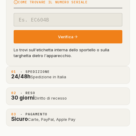
COME TROVARE IL NUMERO SERIALE
in
beta)
Codice
modello
Verifica
Lo trovi sull'etichetta interna dello sportello o sulla
targhetta dietro l'apparecchio.
01
· SPEDIZIONE
24/48h
Spedizione in Italia
02
· RESO
30 giorni
Diritto di recesso
03
· PAGAMENTO
Sicuro
Carte, PayPal, Apple Pay