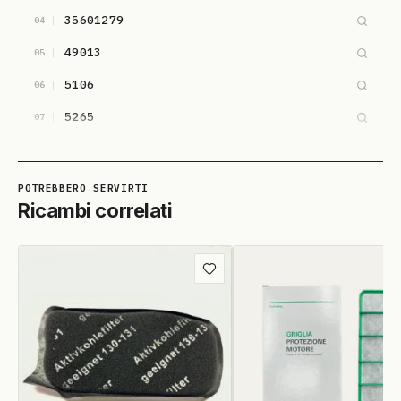
35601279
04
49013
05
5106
06
5265
07
Ricambi correlati
Aggiungi
ai
preferiti