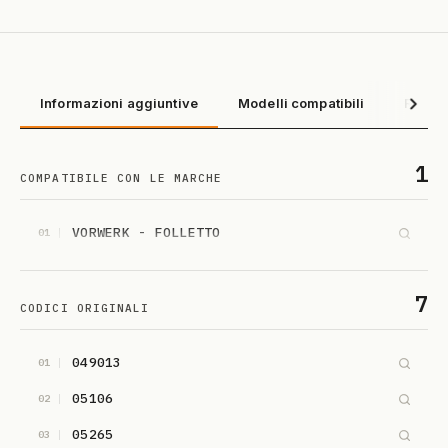
Informazioni aggiuntive
Modelli compatibili
Recens
1
COMPATIBILE CON LE MARCHE
VORWERK - FOLLETTO
01
7
CODICI ORIGINALI
049013
01
05106
02
05265
03