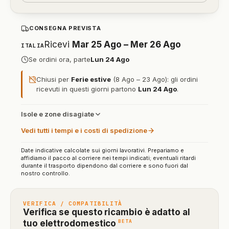
CONSEGNA PREVISTA
Ricevi
Mar 25 Ago – Mer 26 Ago
ITALIA
Se ordini ora, parte
Lun 24 Ago
Chiusi per
Ferie estive
(8 Ago – 23 Ago): gli ordini
ricevuti in questi giorni partono
Lun 24 Ago
.
Isole e zone disagiate
Vedi tutti i tempi e i costi di spedizione
Date indicative calcolate sui giorni lavorativi. Prepariamo e
affidiamo il pacco al corriere nei tempi indicati; eventuali ritardi
durante il trasporto dipendono dal corriere e sono fuori dal
nostro controllo.
VERIFICA / COMPATIBILITÀ
Verifica se questo ricambio è adatto al
(funzione
BETA
tuo elettrodomestico