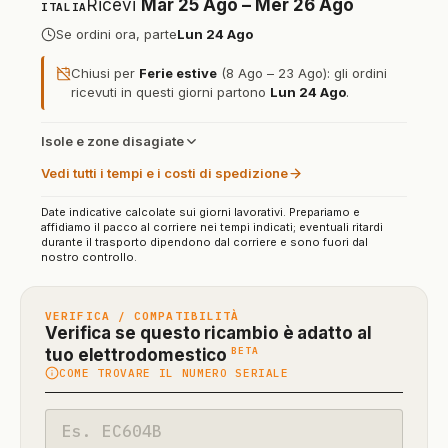
Ricevi
Mar 25 Ago – Mer 26 Ago
ITALIA
Se ordini ora, parte
Lun 24 Ago
Chiusi per
Ferie estive
(8 Ago – 23 Ago): gli ordini
ricevuti in questi giorni partono
Lun 24 Ago
.
Isole e zone disagiate
Vedi tutti i tempi e i costi di spedizione
Date indicative calcolate sui giorni lavorativi. Prepariamo e
affidiamo il pacco al corriere nei tempi indicati; eventuali ritardi
durante il trasporto dipendono dal corriere e sono fuori dal
nostro controllo.
VERIFICA / COMPATIBILITÀ
Verifica se questo ricambio è adatto al
(funzione
BETA
tuo elettrodomestico
COME TROVARE IL NUMERO SERIALE
in
beta)
Codice
modello