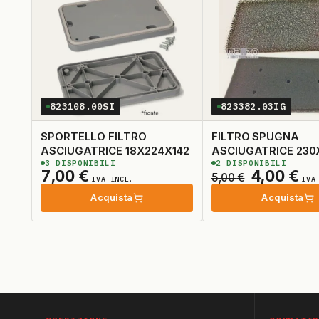
823108.00SI
823382.03IG
SPORTELLO FILTRO
FILTRO SPUGNA
ASCIUGATRICE 18X224X142
ASCIUGATRICE 230X
3
DISPONIBILI
2
DISPONIBILI
Il
Il
7,00
€
4,00
€
5,00
€
IVA INCL.
IVA
prezzo
pr
Acquista
Acquista
originale
at
era:
è:
5,00 €.
4,