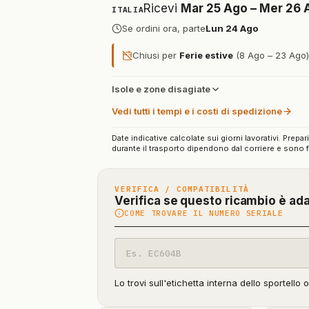
Ricevi
Mar 25 Ago – Mer 26 
ITALIA
Se ordini ora, parte
Lun 24 Ago
Chiusi per
Ferie estive
(8 Ago – 23 Ago): 
Isole e zone disagiate
Vedi tutti i tempi e i costi di spedizione
Date indicative calcolate sui giorni lavorativi. Prepar
durante il trasporto dipendono dal corriere e sono f
VERIFICA / COMPATIBILITÀ
Verifica se questo ricambio è ad
COME TROVARE IL NUMERO SERIALE
Codice
modello
Lo trovi sull'etichetta interna dello sportello 