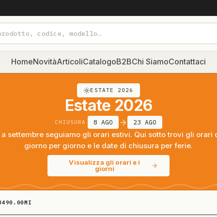
Home
Novità
Articoli
Catalogo
B2B
Chi Siamo
Contattaci
ESTATE 2026
Estate 2026
8 AGO
23 AGO
CHIUSURA
a settembre seguiamo gli orari estivi. Qui sotto trovi gli orari 
giorno per giorno e le date di chiusura per ferie.
Visualizza gli orari e i
giorni
3490.00MI