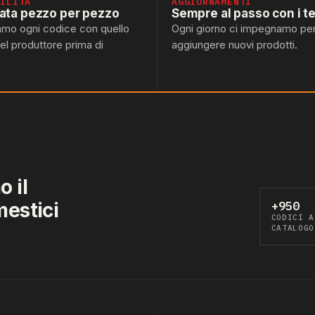
BILITÀ
AGGIORNAMENTI
lata pezzo per pezzo
Sempre al passo con i t
amo ogni codice con quello
Ogni giorno ci impegnamo pe
del produttore prima di
aggiungere nuovi prodotti.
 il
mestici
+950
CODICI A
CATALOGO