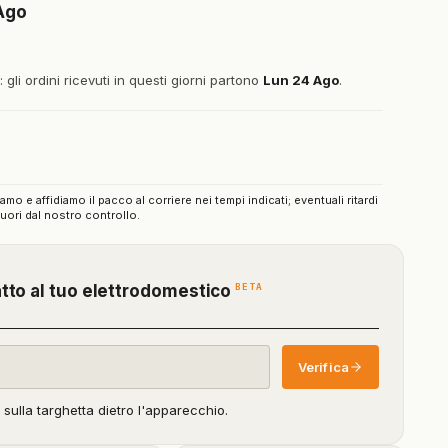
Ago
gli ordini ricevuti in questi giorni partono
Lun 24 Ago
.
iamo e affidiamo il pacco al corriere nei tempi indicati; eventuali ritardi
uori dal nostro controllo.
(funzione
BETA
atto al tuo elettrodomestico
in
beta)
Verifica
o sulla targhetta dietro l'apparecchio.