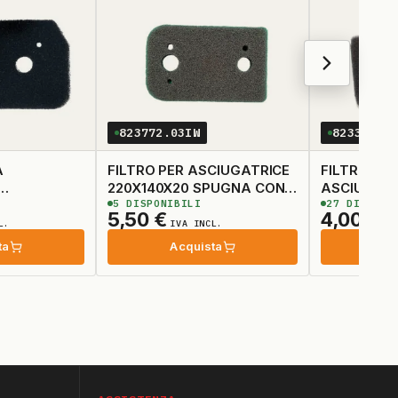
823772.03IW
823385.0
A
FILTRO PER ASCIUGATRICE
FILTRO SP
220X140X20 SPUGNA CON
ASCIUGATR
5
DISPONIBILI
27
DISPONI
FORI
5,50
€
4,00
€
L.
IVA INCL.
IV
ta
Acquista
Ac