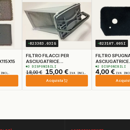
823383.03IG
823107.00SI
FILTRO FILACCI PER
FILTRO SPUGN
115X15
ASCIUGATRICE
ASCIUGATRICE
3
DISPONIBILI
2
DISPONIBILI
315X180X130 ADATTABILE
232X13030X20
Il
Il
15,00
€
4,00
€
18,00
€
 INCL.
IVA INCL.
IVA INC
ezzo
prezzo
prezzo
Acquista
Acquis
tuale
originale
attuale
era:
è:
00 €.
18,00 €.
15,00 €.