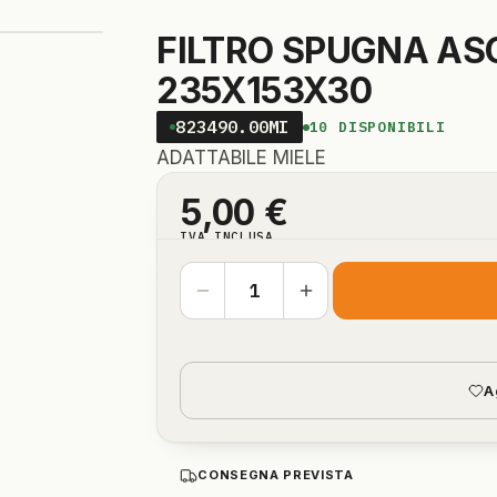
FILTRO SPUGNA AS
235X153X30
823490.00MI
10
DISPONIBILI
ADATTABILE MIELE
5,00
€
IVA INCLUSA
A
CONSEGNA PREVISTA