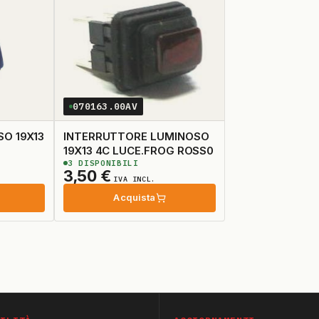
070163.00AV
O 19X13
INTERRUTTORE LUMINOSO
19X13 4C LUCE.FROG ROSS0
3
DISPONIBILI
3,50
€
IVA INCL.
Acquista