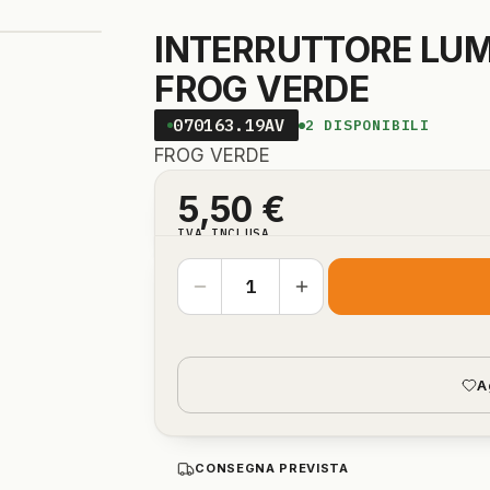
INTERRUTTORE LUM
FROG VERDE
070163.19AV
2
DISPONIBILI
FROG VERDE
5,50
€
IVA INCLUSA
A
CONSEGNA PREVISTA