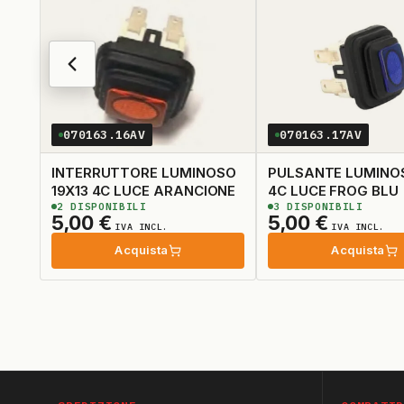
070163.16AV
070163.17AV
INTERRUTTORE LUMINOSO
PULSANTE LUMINOS
19X13 4C LUCE ARANCIONE
4C LUCE FROG BLU
2
DISPONIBILI
3
DISPONIBILI
5,00
€
5,00
€
IVA INCL.
IVA INCL.
Acquista
Acquista