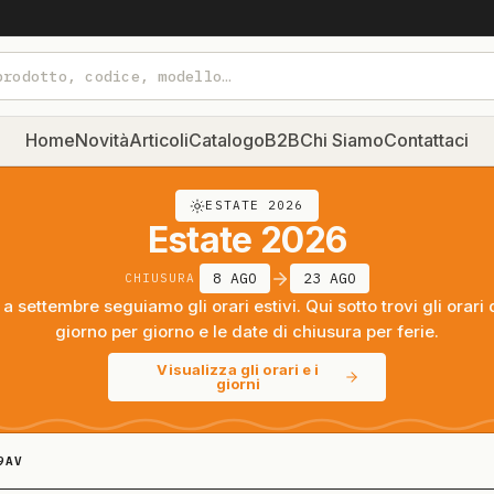
Home
Novità
Articoli
Catalogo
B2B
Chi Siamo
Contattaci
ESTATE 2026
Estate 2026
8 AGO
23 AGO
CHIUSURA
a settembre seguiamo gli orari estivi. Qui sotto trovi gli orari 
giorno per giorno e le date di chiusura per ferie.
Visualizza gli orari e i
giorni
9AV