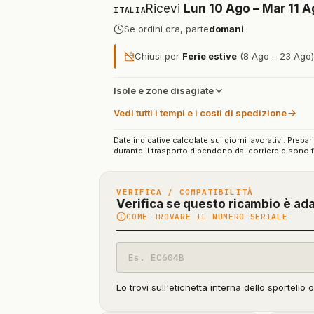
Ricevi
Lun 10 Ago – Mar 11 
ITALIA
Se ordini ora, parte
domani
Chiusi per
Ferie estive
(8 Ago – 23 Ago): 
Isole e zone disagiate
Vedi tutti i tempi e i costi di spedizione
Date indicative calcolate sui giorni lavorativi. Prepar
durante il trasporto dipendono dal corriere e sono f
VERIFICA / COMPATIBILITÀ
Verifica se questo ricambio è ad
COME TROVARE IL NUMERO SERIALE
Codice
modello
Lo trovi sull'etichetta interna dello sportello 