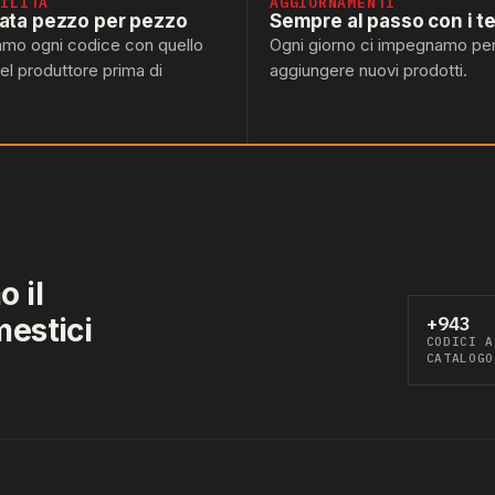
BILITÀ
AGGIORNAMENTI
lata pezzo per pezzo
Sempre al passo con i t
amo ogni codice con quello
Ogni giorno ci impegnamo pe
del produttore prima di
aggiungere nuovi prodotti.
 il
mestici
+943
CODICI A
CATALOGO