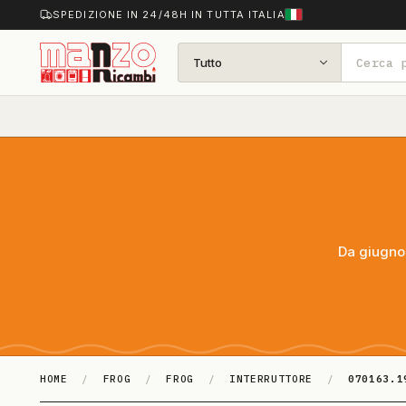
SPEDIZIONE IN 24/48H IN TUTTA ITALIA
Tutto
Da giugno 
HOME
/
FROG
/
FROG
/
INTERRUTTORE
/
070163.1