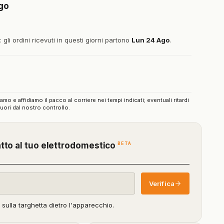
Ago
gli ordini ricevuti in questi giorni partono
Lun 24 Ago
.
iamo e affidiamo il pacco al corriere nei tempi indicati; eventuali ritardi
uori dal nostro controllo.
(funzione
BETA
atto al tuo elettrodomestico
in
beta)
Verifica
o sulla targhetta dietro l'apparecchio.