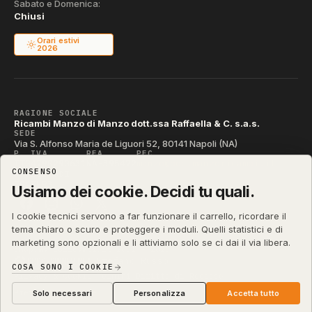
Sabato e Domenica:
Chiusi
Orari estivi
2026
RAGIONE SOCIALE
Ricambi Manzo di Manzo dott.ssa Raffaella & C. s.a.s.
SEDE
Via S. Alfonso Maria de Liguori 52, 80141 Napoli (NA)
P. IVA
REA
PEC
IT04790290631
NA-395472
manzo@pec.manzoricambi.it
CONSENSO
CODICE SDI
T04ZHR3
Usiamo dei cookie. Decidi tu quali.
I cookie tecnici servono a far funzionare il carrello, ricordare il
tema chiaro o scuro e proteggere i moduli. Quelli statistici e di
marketing sono opzionali e li attiviamo solo se ci dai il via libera.
shop.manzoricambi.it
©
2001 – 2026
Stefano Russo
&
COSA SONO I COOKIE
Privacy & Cookie
Termini
Diritto di Recesso
·
·
·
Preferenze cookie
Solo necessari
Personalizza
Accetta tutto