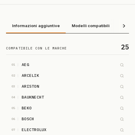
Informazioni aggiuntive
Modelli compatibili
Recens
25
COMPATIBILE CON LE MARCHE
AEG
01
ARCELIK
02
ARISTON
03
BAUKNECHT
04
BEKO
05
BOSCH
06
ELECTROLUX
07