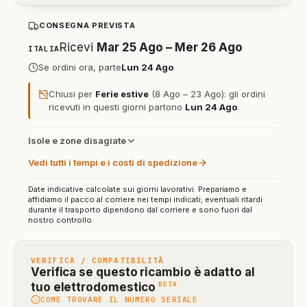
CONSEGNA PREVISTA
Ricevi
Mar 25 Ago – Mer 26 Ago
ITALIA
Se ordini ora, parte
Lun 24 Ago
Chiusi per
Ferie estive
(8 Ago – 23 Ago): gli ordini
ricevuti in questi giorni partono
Lun 24 Ago
.
Isole e zone disagiate
Vedi tutti i tempi e i costi di spedizione
Date indicative calcolate sui giorni lavorativi. Prepariamo e
affidiamo il pacco al corriere nei tempi indicati; eventuali ritardi
durante il trasporto dipendono dal corriere e sono fuori dal
nostro controllo.
VERIFICA / COMPATIBILITÀ
Verifica se questo ricambio è adatto al
(funzione
BETA
tuo elettrodomestico
COME TROVARE IL NUMERO SERIALE
in