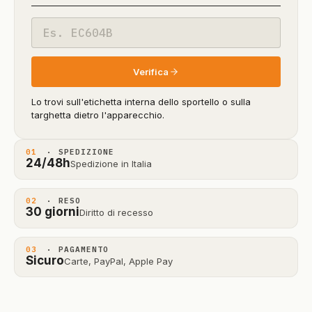
beta)
Codice
modello
Verifica
Lo trovi sull'etichetta interna dello sportello o sulla
targhetta dietro l'apparecchio.
01
· SPEDIZIONE
24/48h
Spedizione in Italia
02
· RESO
30 giorni
Diritto di recesso
03
· PAGAMENTO
Sicuro
Carte, PayPal, Apple Pay