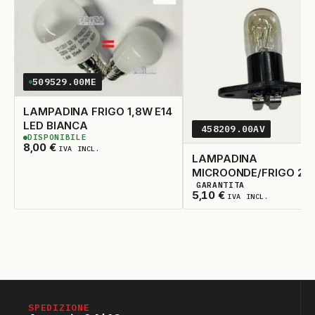
SMEG
20
ai
preferiti
UNIVERSALE
21
WHIRLPOOL
22
WPRO
23
509529.00ME
ZANUSSI
24
LAMPADINA FRIGO 1,8W E14
LED BIANCA
ZOPPAS
458209.00AV
25
DISPONIBILE
2
DISPONIBILI
8,00
€
IVA INCL.
LAMPADINA
MICROONDE/FRIGO 20
GARANTITA
FASTON RICURVI
5
DISPONIBILI
5,10
€
IVA INCL.
SPEDIZIONE