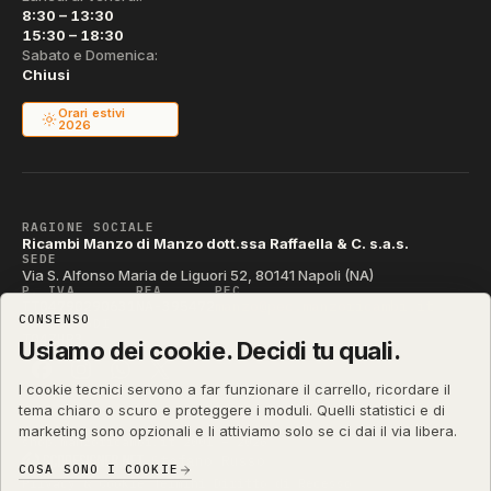
8:30 – 13:30
15:30 – 18:30
Sabato e Domenica:
Chiusi
Orari estivi
2026
RAGIONE SOCIALE
Ricambi Manzo di Manzo dott.ssa Raffaella & C. s.a.s.
SEDE
Via S. Alfonso Maria de Liguori 52, 80141 Napoli (NA)
P. IVA
REA
PEC
IT04790290631
NA-395472
manzo@pec.manzoricambi.it
CONSENSO
CODICE SDI
T04ZHR3
Usiamo dei cookie. Decidi tu quali.
I cookie tecnici servono a far funzionare il carrello, ricordare il
tema chiaro o scuro e proteggere i moduli. Quelli statistici e di
marketing sono opzionali e li attiviamo solo se ci dai il via libera.
shop.manzoricambi.it
©
2001 – 2026
Stefano Russo
&
COSA SONO I COOKIE
Privacy & Cookie
Termini
Diritto di Recesso
·
·
·