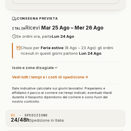
CONSEGNA PREVISTA
Ricevi
Mar 25 Ago – Mer 26 Ago
ITALIA
Se ordini ora, parte
Lun 24 Ago
Chiusi per
Ferie estive
(8 Ago – 23 Ago): gli ordini
ricevuti in questi giorni partono
Lun 24 Ago
.
Isole e zone disagiate
Vedi tutti i tempi e i costi di spedizione
Date indicative calcolate sui giorni lavorativi. Prepariamo e
affidiamo il pacco al corriere nei tempi indicati; eventuali ritardi
durante il trasporto dipendono dal corriere e sono fuori dal
nostro controllo.
01
· SPEDIZIONE
24/48h
Spedizione in Italia