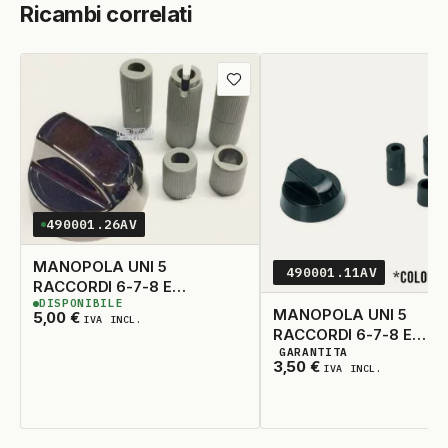
Ricambi correlati
Aggiungi
ai
preferiti
490001.26AV
MANOPOLA UNI 5
490001.11AV
RACCORDI 6-7-8 E
DISPONIBILE
FORNETTO
5
DISPONIBILI
MANOPOLA UNI 5
5,00
€
IVA INCL.
RACCORDI 6-7-8 E
GARANTITA
FORNETTO
5
DISPONIBILI
3,50
€
IVA INCL.