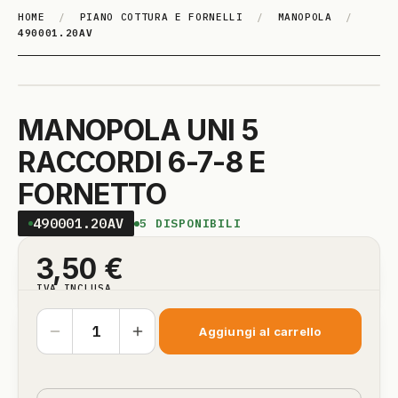
HOME
/
PIANO COTTURA E FORNELLI
/
MANOPOLA
/
490001.20AV
MANOPOLA UNI 5
RACCORDI 6-7-8 E
FORNETTO
490001.20AV
5
DISPONIBILI
3,50
€
IVA INCLUSA
Aggiungi al carrello