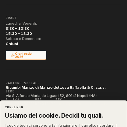
ORARI
Lunedì al Venerdì:
8:30 – 13:30
15:30 – 18:30
Sabato e Domenica:
Chiusi
Orari estivi
2026
RAGIONE SOCIALE
Ricambi Manzo di Manzo dott.ssa Raffaella & C. s.a.s.
SEDE
Via S. Alfonso Maria de Liguori 52, 80141 Napoli (NA)
P. IVA
REA
PEC
IT04790290631
NA-395472
manzo@pec.manzoricambi.it
CONSENSO
CODICE SDI
T04ZHR3
Usiamo dei cookie. Decidi tu quali.
I cookie tecnici servono a far funzionare il carrello, ricordare il