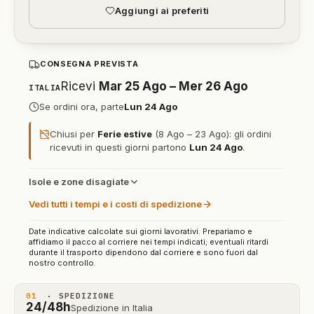
Aggiungi ai preferiti
CONSEGNA PREVISTA
Ricevi
Mar 25 Ago – Mer 26 Ago
ITALIA
Se ordini ora, parte
Lun 24 Ago
Chiusi per
Ferie estive
(8 Ago – 23 Ago): gli ordini
ricevuti in questi giorni partono
Lun 24 Ago
.
Isole e zone disagiate
Vedi tutti i tempi e i costi di spedizione
Date indicative calcolate sui giorni lavorativi. Prepariamo e
affidiamo il pacco al corriere nei tempi indicati; eventuali ritardi
durante il trasporto dipendono dal corriere e sono fuori dal
nostro controllo.
01
· SPEDIZIONE
24/48h
Spedizione in Italia