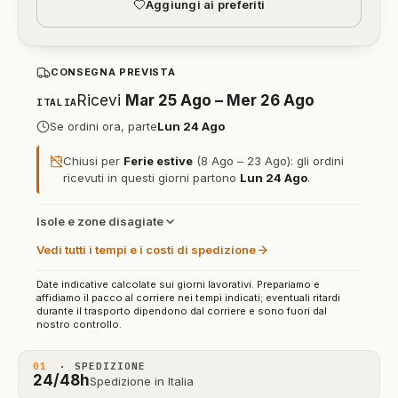
Aggiungi ai preferiti
CONSEGNA PREVISTA
Ricevi
Mar 25 Ago – Mer 26 Ago
ITALIA
Se ordini ora, parte
Lun 24 Ago
Chiusi per
Ferie estive
(8 Ago – 23 Ago): gli ordini
ricevuti in questi giorni partono
Lun 24 Ago
.
Isole e zone disagiate
Vedi tutti i tempi e i costi di spedizione
Date indicative calcolate sui giorni lavorativi. Prepariamo e
affidiamo il pacco al corriere nei tempi indicati; eventuali ritardi
durante il trasporto dipendono dal corriere e sono fuori dal
nostro controllo.
01
· SPEDIZIONE
24/48h
Spedizione in Italia