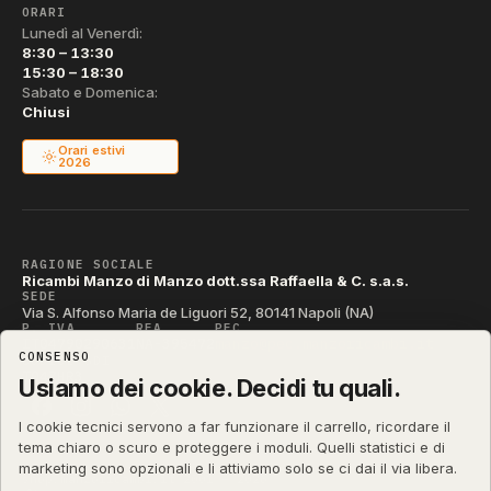
ORARI
Lunedì al Venerdì:
8:30 – 13:30
15:30 – 18:30
Sabato e Domenica:
Chiusi
Orari estivi
2026
RAGIONE SOCIALE
Ricambi Manzo di Manzo dott.ssa Raffaella & C. s.a.s.
SEDE
Via S. Alfonso Maria de Liguori 52, 80141 Napoli (NA)
P. IVA
REA
PEC
IT04790290631
NA-395472
manzo@pec.manzoricambi.it
CONSENSO
CODICE SDI
T04ZHR3
Usiamo dei cookie. Decidi tu quali.
I cookie tecnici servono a far funzionare il carrello, ricordare il
tema chiaro o scuro e proteggere i moduli. Quelli statistici e di
marketing sono opzionali e li attiviamo solo se ci dai il via libera.
shop.manzoricambi.it
©
2001 – 2026