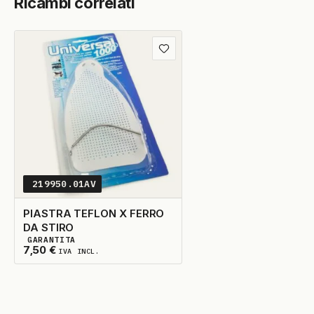
Ricambi correlati
Aggiungi
ai
preferiti
219950.01AV
PIASTRA TEFLON X FERRO
DA STIRO
GARANTITA
3
DISPONIBILI
7,50
€
IVA INCL.