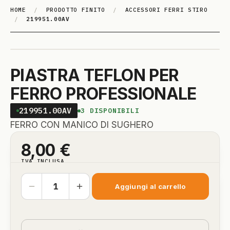
HOME
/
PRODOTTO FINITO
/
ACCESSORI FERRI STIRO
/
219951.00AV
PIASTRA TEFLON PER
FERRO PROFESSIONALE
219951.00AV
3
DISPONIBILI
FERRO CON MANICO DI SUGHERO
8,00
€
IVA INCLUSA
Aggiungi al carrello