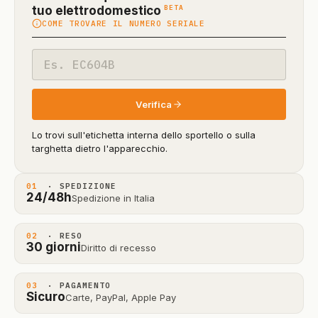
(funzione
BETA
tuo elettrodomestico
COME TROVARE IL NUMERO SERIALE
in
beta)
Codice
modello
Verifica
Lo trovi sull'etichetta interna dello sportello o sulla
targhetta dietro l'apparecchio.
01
· SPEDIZIONE
24/48h
Spedizione in Italia
02
· RESO
30 giorni
Diritto di recesso
03
· PAGAMENTO
Sicuro
Carte, PayPal, Apple Pay