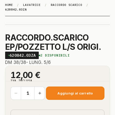
HOME
/
LAVATRICE
/
RACCORDO SCARICO
/
620842.03ZA
RACCORDO.SCARICO
EP/POZZETTO L/S ORIGI.
620842.03ZA
2
DISPONIBILI
DM 38/38- LUNG. 5/6
12,00
€
IVA INCLUSA
Aggiungi al carrello