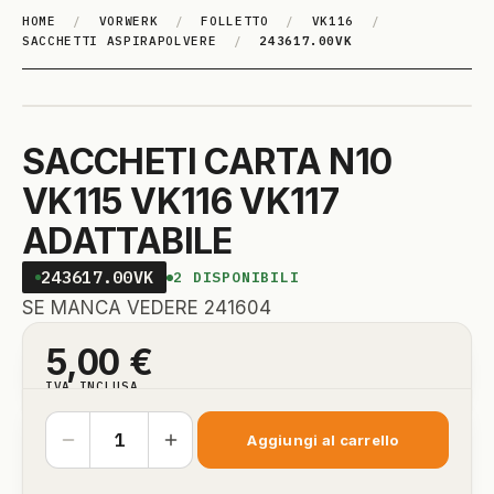
HOME
/
VORWERK
/
FOLLETTO
/
VK116
/
SACCHETTI ASPIRAPOLVERE
/
243617.00VK
SACCHETI CARTA N10
VK115 VK116 VK117
ADATTABILE
243617.00VK
2
DISPONIBILI
SE MANCA VEDERE 241604
5,00
€
IVA INCLUSA
Aggiungi al carrello