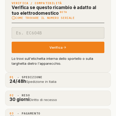
VERIFICA / COMPATIBILITÀ
Verifica se questo ricambio è adatto al
(funzione
BETA
tuo elettrodomestico
COME TROVARE IL NUMERO SERIALE
in
beta)
Codice
modello
Verifica
Lo trovi sull'etichetta interna dello sportello o sulla
targhetta dietro l'apparecchio.
01
· SPEDIZIONE
24/48h
Spedizione in Italia
02
· RESO
30 giorni
Diritto di recesso
03
· PAGAMENTO