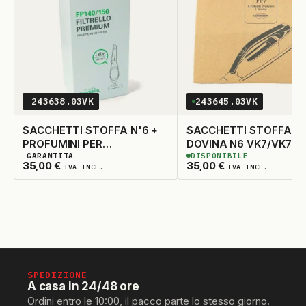
243638.03VK
243645.03VK
SACCHETTI STOFFA N'6 +
SACCHETTI STOFFA FP
PROFUMINI PER
DOVINA N6 VK7/VK7S
GARANTITA
DISPONIBILE
VK140/VK150 ORIGINALE
3
DISPONIBILI
1
DISPONIBILE
35,00
€
35,00
€
IVA INCL.
IVA INCL.
SPEDIZIONE
A casa in 24/48 ore
Ordini entro le 10:00, il pacco parte lo stesso giorno.