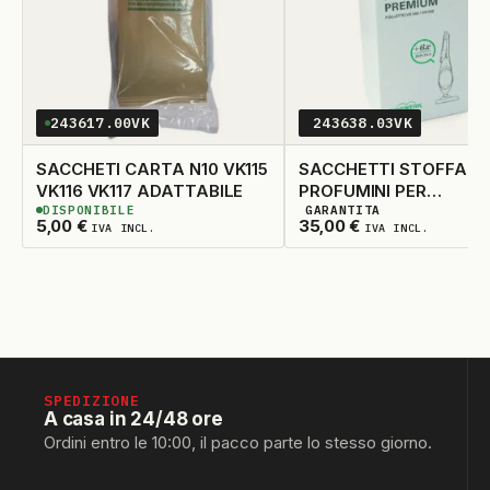
243617.00VK
243638.03VK
SACCHETI CARTA N10 VK115
SACCHETTI STOFFA N'
VK116 VK117 ADATTABILE
PROFUMINI PER
DISPONIBILE
GARANTITA
VK140/VK150 ORIGINA
2
DISPONIBILI
3
DISPONIBILI
5,00
€
35,00
€
IVA INCL.
IVA INCL.
SPEDIZIONE
A casa in 24/48 ore
Ordini entro le 10:00, il pacco parte lo stesso giorno.