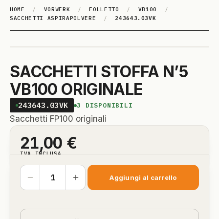
HOME
/
VORWERK
/
FOLLETTO
/
VB100
/
SACCHETTI ASPIRAPOLVERE
/
243643.03VK
SACCHETTI STOFFA N’5
VB100 ORIGINALE
243643.03VK
3
DISPONIBILI
Sacchetti FP100 originali
21,00
€
IVA INCLUSA
Aggiungi al carrello