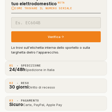
(funzione
BETA
tuo elettrodomestico
COME TROVARE IL NUMERO SERIALE
in
beta)
Codice
modello
Verifica
Lo trovi sull'etichetta interna dello sportello o sulla
targhetta dietro l'apparecchio.
01
· SPEDIZIONE
24/48h
Spedizione in Italia
02
· RESO
30 giorni
Diritto di recesso
03
· PAGAMENTO
Sicuro
Carte, PayPal, Apple Pay