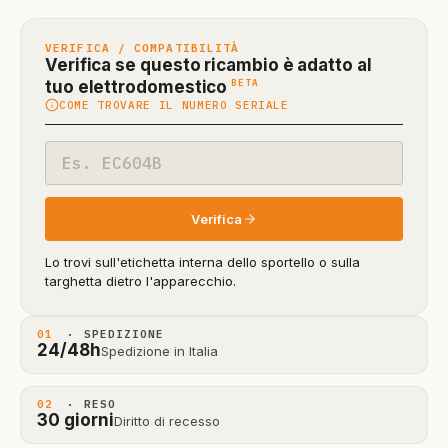
VERIFICA / COMPATIBILITÀ
Verifica se questo ricambio è adatto al
(funzione
BETA
tuo elettrodomestico
COME TROVARE IL NUMERO SERIALE
in
beta)
Codice
modello
Verifica
Lo trovi sull'etichetta interna dello sportello o sulla
targhetta dietro l'apparecchio.
01
· SPEDIZIONE
24/48h
Spedizione in Italia
02
· RESO
30 giorni
Diritto di recesso