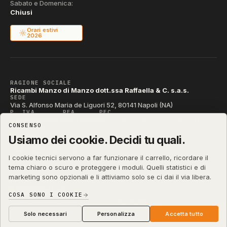
Sabato e Domenica:
Chiusi
Orari estivi
2026
RAGIONE SOCIALE
Ricambi Manzo di Manzo dott.ssa Raffaella & C. s.a.s.
SEDE
Via S. Alfonso Maria de Liguori 52, 80141 Napoli (NA)
P. IVA
REA
PEC
IT04790290631
NA-395472
manzo@pec.manzoricambi.it
CONSENSO
CODICE SDI
T04ZHR3
Usiamo dei cookie. Decidi tu quali.
I cookie tecnici servono a far funzionare il carrello, ricordare il
tema chiaro o scuro e proteggere i moduli. Quelli statistici e di
marketing sono opzionali e li attiviamo solo se ci dai il via libera.
shop.manzoricambi.it
©
2001 – 2026
Stefano Russo
&
COSA SONO I COOKIE
Privacy & Cookie
Termini
Diritto di Recesso
·
·
·
Preferenze cookie
Solo necessari
Personalizza
Accetta tutto