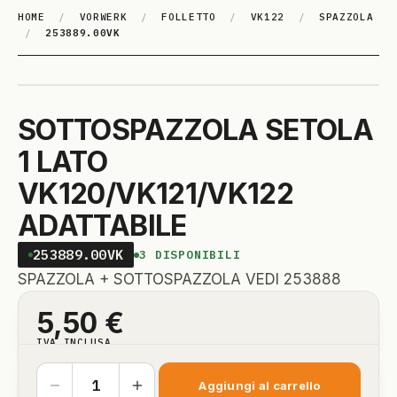
HOME
/
VORWERK
/
FOLLETTO
/
VK122
/
SPAZZOLA
/
253889.00VK
SOTTOSPAZZOLA SETOLA
1 LATO
VK120/VK121/VK122
ADATTABILE
253889.00VK
3
DISPONIBILI
SPAZZOLA + SOTTOSPAZZOLA VEDI 253888
5,50
€
IVA INCLUSA
Aggiungi al carrello