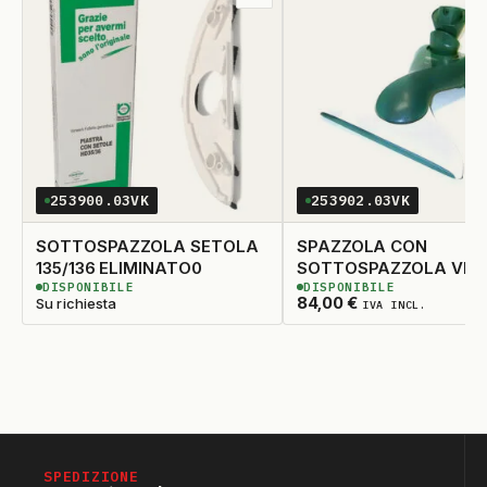
ai
preferiti
253900.03VK
253902.03VK
SOTTOSPAZZOLA SETOLA
SPAZZOLA CON
135/136 ELIMINATO0
SOTTOSPAZZOLA VK140
DISPONIBILE
DISPONIBILE
ORIGINALE
3
DISPONIBILI
2
DISPONIBILI
84,00
€
Su richiesta
IVA INCL.
SPEDIZIONE