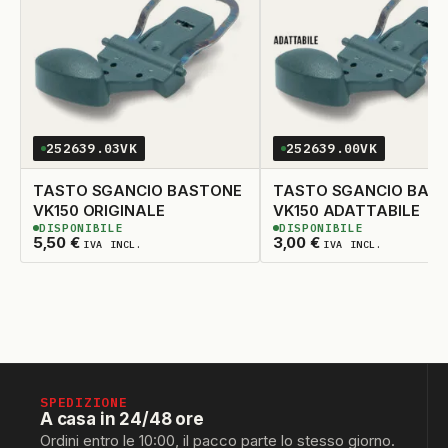
252639.03VK
252639.00VK
TASTO SGANCIO BASTONE
TASTO SGANCIO BAS
VK150 ORIGINALE
VK150 ADATTABILE
DISPONIBILE
DISPONIBILE
2
DISPONIBILI
2
DISPONIBILI
5,50
€
3,00
€
IVA INCL.
IVA INCL.
SPEDIZIONE
A casa in 24/48 ore
Ordini entro le 10:00, il pacco parte lo stesso giorno.