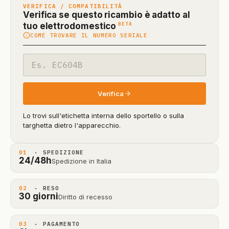
VERIFICA / COMPATIBILITÀ
Verifica se questo ricambio è adatto al
(funzione
BETA
tuo elettrodomestico
COME TROVARE IL NUMERO SERIALE
in
beta)
Codice
modello
Verifica
Lo trovi sull'etichetta interna dello sportello o sulla
targhetta dietro l'apparecchio.
01
· SPEDIZIONE
24/48h
Spedizione in Italia
02
· RESO
30 giorni
Diritto di recesso
03
· PAGAMENTO