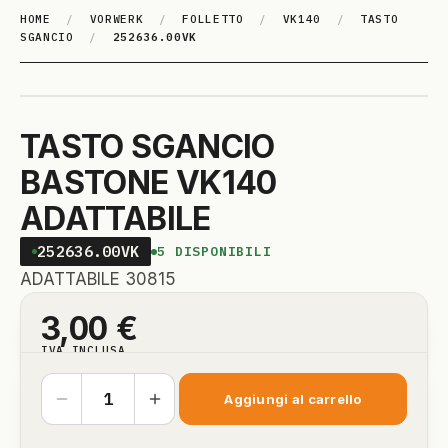
HOME
/
VORWERK
/
FOLLETTO
/
VK140
/
TASTO
SGANCIO
/
252636.00VK
TASTO SGANCIO
BASTONE VK140
ADATTABILE
252636.00VK
5
DISPONIBILI
ADATTABILE 30815
3,00
€
IVA INCLUSA
Aggiungi al carrello