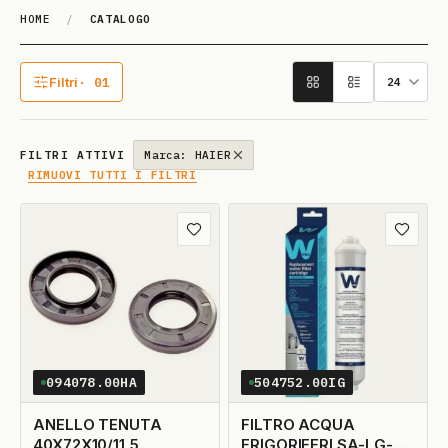
HOME
/
CATALOGO
Catalogo
Filtri
· 01
1 filtro attivo
FILTRI ATTIVI
Marca: HAIER
RIMUOVI TUTTI I FILTRI
Aggiungi ai preferiti
Aggiungi
094078.00HA
504752.00IG
ANELLO TENUTA
FILTRO ACQUA
40X72X10/11,5
FRIGORIFERI SA-LG-