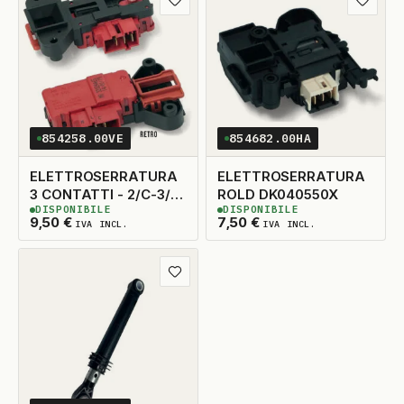
Aggiungi ai preferiti
Aggiungi
854258.00VE
854682.00HA
ELETTROSERRATURA
ELETTROSERRATURA
3 CONTATTI - 2/C-3/L-
ROLD DK040550X
DISPONIBILE
DISPONIBILE
1/N VESTEL
5
DISPONIBILI
2
DISPONIBILI
9,50
€
7,50
€
IVA INCL.
IVA INCL.
Aggiungi ai preferiti