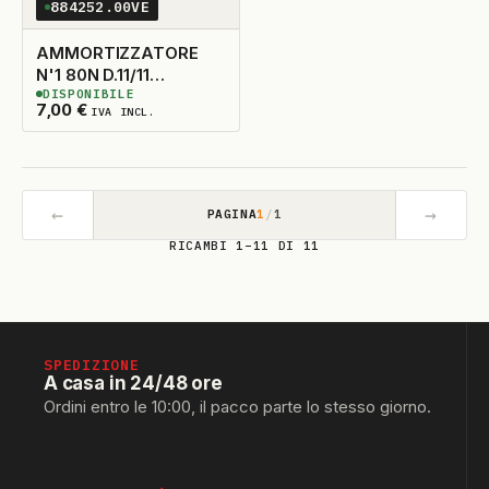
884252.00VE
AMMORTIZZATORE
N'1 80N D.11/11
DISPONIBILE
L.270/310
4
DISPONIBILI
7,00
€
IVA INCL.
←
→
PAGINA
1
/
1
RICAMBI 1–11 DI 11
SPEDIZIONE
A casa in 24/48 ore
Ordini entro le 10:00, il pacco parte lo stesso giorno.