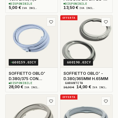
DISPONIBILE
DISPONIBILE
WH CON TUBICINO
5
DISPONIBILI
3
DISPONIBILI
5,00
€
13,50
€
IVA INCL.
IVA INCL.
CHE ENTRA DENTRO
OFFERTA
Aggiungi ai preferiti
Aggiungi
600159.03CY
600190.03CY
SOFFIETTO OBLO'
SOFFIETTO OBLO' -
D.380/375 CON
D.380/365MM H.65MM
DISPONIBILE
GARANTITA
PISTOLOTTO H-70
1
DISPONIBILE
3
DISPONIBILI
Il prezzo originale era
Il prezzo attua
28,00
€
14,00
€
IVA INCL.
16,00
€
IVA INCL.
OFFERTA
Aggiungi ai preferiti
Aggiungi