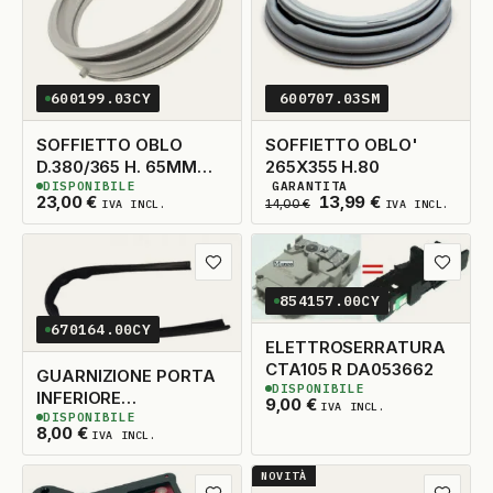
600199.03CY
600707.03SM
SOFFIETTO OBLO
SOFFIETTO OBLO'
D.380/365 H. 65MM
265X355 H.80
DISPONIBILE
GARANTITA
CON TUBETTO
1
DISPONIBILE
2
DISPONIBILI
Il prezzo originale era
Il prezzo attua
23,00
€
13,99
€
IVA INCL.
14,00
€
IVA INCL.
Aggiungi ai preferiti
Aggiungi
854157.00CY
670164.00CY
ELETTROSERRATURA
CTA105 R DA053662
GUARNIZIONE PORTA
DISPONIBILE
2
DISPONIBILI
INFERIORE
9,00
€
IVA INCL.
DISPONIBILE
LAVASTOVIGLIE
3
DISPONIBILI
8,00
€
IVA INCL.
540X18
NOVITÀ