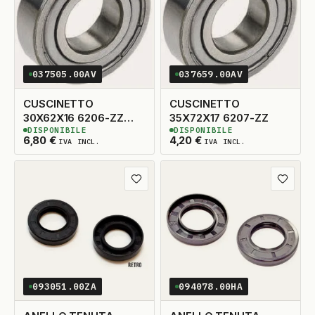
037505.00AV
037659.00AV
CUSCINETTO
CUSCINETTO
30X62X16 6206-ZZ
35X72X17 6207-ZZ
DISPONIBILE
DISPONIBILE
SKF
2
DISPONIBILI
2
DISPONIBILI
6,80
€
4,20
€
IVA INCL.
IVA INCL.
Aggiungi ai preferiti
Aggiungi
093051.00ZA
094078.00HA