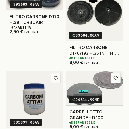
393683.00AV
FILTRO CARBONE D.173
H.39 TURBOAIR
GARANTITA
3
DISPONIBILI
7,50
€
IVA INCL.
393684.00AV
FILTRO CARBONE
D170/193 H.35 INT. H. 15
DISPONIBILE
TECNOLAMP ELICA
3
DISPONIBILI
8,00
€
IVA INCL.
TECNOWIND
ACK62836
Aggiungi ai preferiti
Aggiungi
400611.99ME
CAPPELLOTTO
GRANDE - D.100
393999.00AV
DISPONIBILE
(BRICIATORE 414312)
3
DISPONIBILI
5,00
€
IVA INCL.