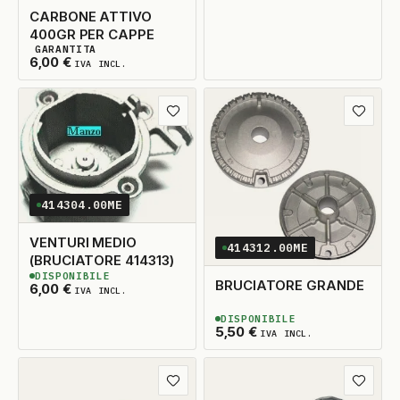
CARBONE ATTIVO
400GR PER CAPPE
GARANTITA
2
DISPONIBILI
6,00
€
IVA INCL.
Aggiungi ai preferiti
Aggiungi
414304.00ME
VENTURI MEDIO
414312.00ME
(BRUCIATORE 414313)
DISPONIBILE
3
DISPONIBILI
BRUCIATORE GRANDE
6,00
€
IVA INCL.
DISPONIBILE
3
DISPONIBILI
5,50
€
IVA INCL.
Aggiungi ai preferiti
Aggiungi