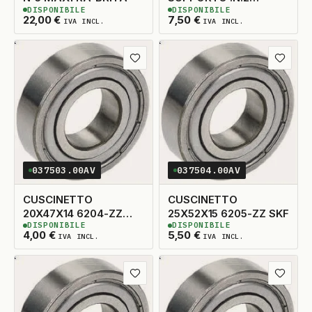
DISPONIBILE
DISPONIBILE
5X14X33 TAGLIO DX
2
DISPONIBILI
13
DISPONIBILI
22,00
€
7,50
€
IVA INCL.
IVA INCL.
ADATTABILE
Aggiungi ai preferiti
Aggiungi
037503.00AV
037504.00AV
CUSCINETTO
CUSCINETTO
20X47X14 6204-ZZ
25X52X15 6205-ZZ SKF
DISPONIBILE
DISPONIBILE
SKF
5
DISPONIBILI
10
DISPONIBILI
4,00
€
5,50
€
IVA INCL.
IVA INCL.
Aggiungi ai preferiti
Aggiungi