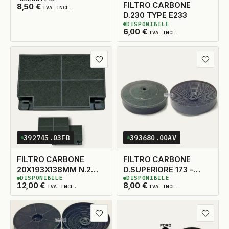
3
DISPONIBILI
FILTRO CARBONE
8,50
€
IVA INCL.
D.230 TYPE E233
DISPONIBILE
4
DISPONIBILI
6,00
€
IVA INCL.
Aggiungi ai preferiti
Aggiungi
392745.03FB
393680.00AV
FILTRO CARBONE
FILTRO CARBONE
20X193X138MM N.2
D.SUPERIORE 173 -
DISPONIBILE
DISPONIBILE
CON INCASTRO
D.INFERIORE 170 - H35
2
DISPONIBILI
4
DISPONIBILI
12,00
€
8,00
€
IVA INCL.
IVA INCL.
Aggiungi ai preferiti
Aggiungi