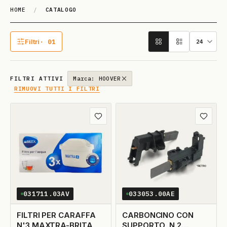
HOME
/
CATALOGO
Catalogo
Filtri
· 01
1 filtro attivo
FILTRI ATTIVI
Marca: HOOVER
RIMUOVI TUTTI I FILTRI
Aggiungi ai preferiti
Aggiungi
031711.03AV
033053.00AE
FILTRI PER CARAFFA
CARBONCINO CON
N'3 MAXTRA-BRITA
SUPPORTO .N.2