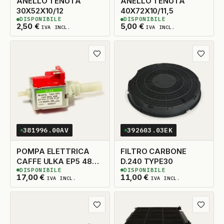
ANELLO TENUTA
ANELLO TENUTA
30X52X10/12
40X72X10/11,5
DISPONIBILE
DISPONIBILE
5
DISPONIBILI
5
DISPONIBILI
2,50
€
5,00
€
IVA INCL.
IVA INCL.
Aggiungi ai preferiti
Aggiungi
381996.00AV
392603.03EK
POMPA ELETTRICA
FILTRO CARBONE
CAFFE ULKA EP5 48W
D.240 TYPE30
DISPONIBILE
DISPONIBILE
2/1MIN A/P
2
DISPONIBILI
2
DISPONIBILI
17,00
€
11,00
€
IVA INCL.
IVA INCL.
Aggiungi ai preferiti
Aggiungi