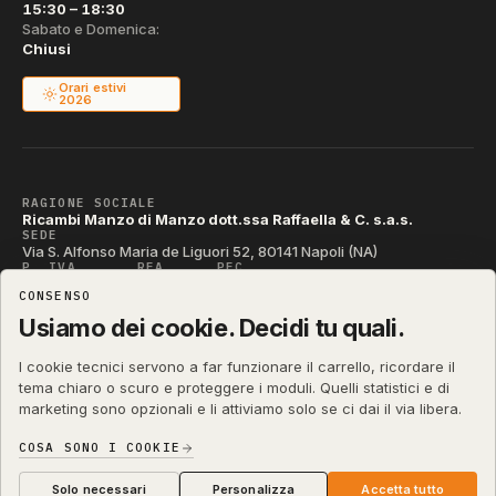
15:30 – 18:30
Sabato e Domenica:
Chiusi
Orari estivi
2026
RAGIONE SOCIALE
Ricambi Manzo di Manzo dott.ssa Raffaella & C. s.a.s.
SEDE
Via S. Alfonso Maria de Liguori 52, 80141 Napoli (NA)
P. IVA
REA
PEC
IT04790290631
NA-395472
manzo@pec.manzoricambi.it
CONSENSO
CODICE SDI
T04ZHR3
Usiamo dei cookie. Decidi tu quali.
I cookie tecnici servono a far funzionare il carrello, ricordare il
tema chiaro o scuro e proteggere i moduli. Quelli statistici e di
marketing sono opzionali e li attiviamo solo se ci dai il via libera.
shop.manzoricambi.it
©
2001 – 2026
Stefano Russo
&
COSA SONO I COOKIE
Privacy & Cookie
Termini
Diritto di Recesso
·
·
·
Preferenze cookie
Solo necessari
Personalizza
Accetta tutto