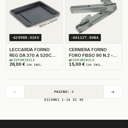
428988.02AV
441227.00NA
LECCARDA FORNO
CERNIERA FORNO
REG DA 370 A 520CM
FORO FISSO 90 N.2 -
DISPONIBILE
DISPONIBILE
H 3CM
CONTRO CERNIERA
3
DISPONIBILI
2
DISPONIBILI
26,00
€
15,00
€
IVA INCL.
IVA INCL.
441224
←
→
PAGINA
1
/
4
RICAMBI 1–24 DI 80