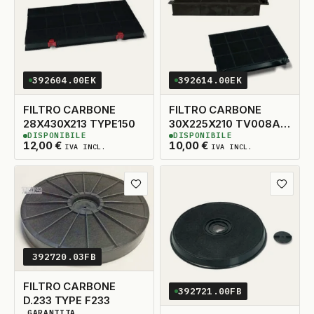
392604.00EK
392614.00EK
FILTRO CARBONE
FILTRO CARBONE
28X430X213 TYPE150
30X225X210 TV008A
DISPONIBILE
DISPONIBILE
ADATTABILE TYPE15
4
DISPONIBILI
1
DISPONIBILE
12,00
€
10,00
€
IVA INCL.
IVA INCL.
Aggiungi ai preferiti
Aggiungi
392720.03FB
FILTRO CARBONE
392721.00FB
D.233 TYPE F233
GARANTITA